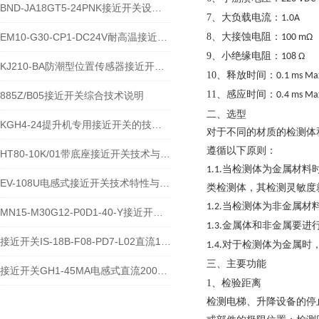
BND-JA18GT5-24PNK接近开关设备功能与应用概述
7、
：
大负载电流
1.0A
EM10-G30-CP1-DC24V耐高温接近开关位置传感器技术说明
8、
：
大接蚀电阻
100 mΩ
9、
：
小绝缘电阻
108 Ω
KJ210-BA防潮型位置传感器接近开关使用安装介绍
10、
：
释放时间
0.1 ms Ma
11、
：
885Z/B05接近开关综合技术说明
感应时间
0.4 ms Ma
二、选型
KGH4-24提升机专用接近开关的技术参数说明
对于不同的材质的检测体
遵循以下原则：
HT80-10K/01带底座接近开关技术与应用说明
1.1.当检测体为金属材
EV-108U电感式接近开关技术特性与应用规范
类检测体，其检测灵敏度
1.2.当检测体为非金属
MN15-M30G12-P0D1-40-Y接近开关的应用及参数
1.3.金属体和非金属要
接近开关IS-18B-F08-PD7-L02直流10-60V宽电压电感式传感器技术说明
1.4.对于检测体为金属
主要功能
三、
接近开关GH1-45MA电感式直流200毫安传感器技术说明
1、
检验距离
检测电梯、升降设备的停