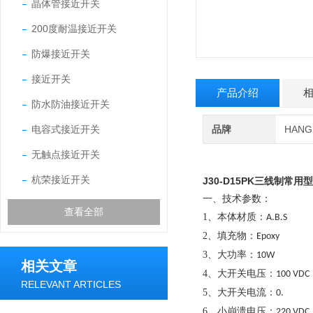
晶体管接近开关
200度耐温接近开关
防爆接近开关
接近开关
产品介绍
防水防油接近开关
电容式接近开关
品牌
HAN
无触点接近开关
杭荣接近开关
J30-D15PK
三线制常用型
一、技术参数：
查看全部
1、
：
本体材质
A.B.S
2、
：
填充物
Epoxy
3、
：
大功率
10W
相关文章
4、
：
大开关电压
100 VDC
RELEVANT ARTICLES
5、
：
大开关电流
0.
6、
：
小崩溃电压
220 VDC