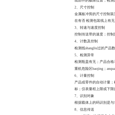
或部件的极限位置；检测
2、
尺寸控制
金属板冲剪的尺寸控制装
在有否 检测包装线上有
3、
转速与速度控制
控制传送带的速度；控制
4、
计数及控制
shangliu
检测线
过的产品
5、
检测异常
检测瓶盖有无；产品合格
baojing
anqu
重机危险区
；
6、
计量控制
产品或零件的自动计量；
标；仪表量程上限或下限
7、
识别对象
根据载体上的码识别是与
8、
信息传送