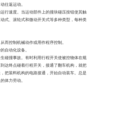
动往返运动。‌
的运行速度。当运动部件上的撞块碰压按钮使其触
直动式、滚轮式和微动开关式等多种类型，每种类
，从而控制机械动作或用作程序控制。
杂的自动化设备。
发生碰撞事故。有时利用行程开关使被控物体在规
车到达终点碰着行程开关，接通了翻车机构，就把
关，把装料机构的电路接通，开始自动装车。总是
人的体力劳动。