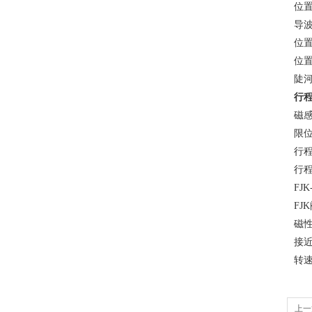
位置
导波
位置
位置
陡河
行程
磁感
限位
行程
行程
FJ
FJ
磁性
接近
转速
上一