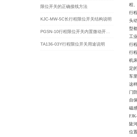
程
限位开关的正确接线方法
行
KJC-MW-5C长行程限位开关结构说明
头
型
PGSN-10行程限位开关内置微动开关类型
工
TA136-03Y行程限位开关用途说明
行
行
机
定
车
这
门防
自保
磁感
FJ
陡河
位置