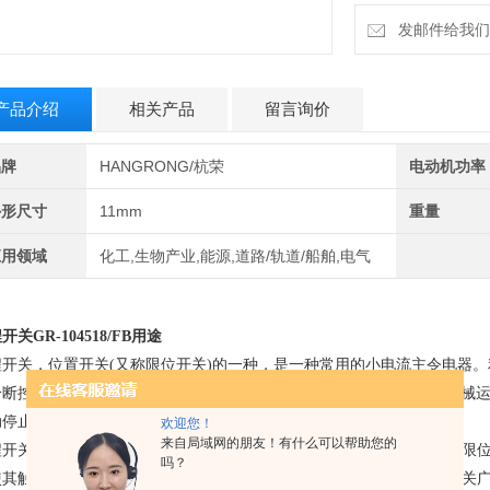
发邮件给我们：6
产品介绍
相关产品
留言询价
品牌
HANGRONG/杭荣
电动机功率
外形尺寸
11mm
重量
应用领域
化工,生物产业,能源,道路/轨道/船舶,电气
程开关
GR-104518/FB用途
程开关，位置开关(又称限位开关)的一种，是一种常用的小电流主令电器
分断控制电路，达到一定的控制目的。通常，这类开关被用来xianzhi机
动停止、反向运动、变速运动或自动往返运动等。
欢迎您！
来自局域网的朋友！有什么可以帮助您的
行程开关是一种常用的小电流主令电器，主要用于控制机械设备的行程、限位
吗？
使其触头动作，从而实现接通或分断控制电路，达到控制目的。行程开关