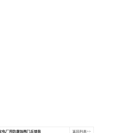
DHH发电厂用防腐蚀阀门反馈装
返回列表>>