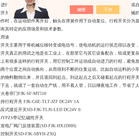
、进行终端限位保护，确保机械按预定位置或行程自动停止、反向运动或自
程开关的工作原理类似于按钮开关，但其触点的分合速度取决于生产机械
动作时，在运动部件离开后，触头在弹簧作用下自动复位。行程开关分为
都有其特定的应用场景和技术参数。
业用途
程开关主要用于将机械位移转变成电信号，使电动机的运行状态得以改变
程开关真正的用武之地是在工业上，在那里它与其它设备配合，组成更复
床上有很多这样的行程开关，用它控制工件运动或自动进刀的行程，避免
的两个位置之间自动换向，从而得到不断的往复运动。比如自动运料的小
里的物料翻倒出来，并且退回到起点。到达起点之后又碰着起点的行程开
样下去，就成了一套自动生产线，用不着人管，日以继夜地工作，节省了
火卷帘门FJK-SF-MT510
持行程开关 FJK-G6E-TLT-JZF DC24V 1A
应式接近开关SD-FJK-TLJS-LED DC24V 0.
K-JYPZS带记忆磁性开关
发电厂阀门反馈装置(SD-FJK-HX1DHH)
控制开关SD-FJK-SBYH-ZXQ