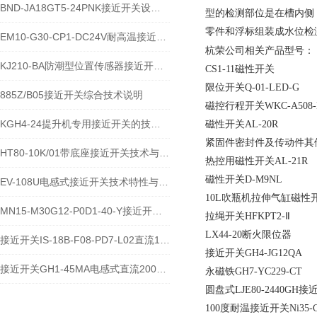
BND-JA18GT5-24PNK接近开关设备功能与应用概述
型的检测部位是在槽内侧
零件和浮标组装成水位检
EM10-G30-CP1-DC24V耐高温接近开关位置传感器技术说明
杭荣公司相关产品型号：
KJ210-BA防潮型位置传感器接近开关使用安装介绍
CS1-11磁性开关
限位开关Q-01-LED-G
885Z/B05接近开关综合技术说明
磁控行程开关WKC-A508-
KGH4-24提升机专用接近开关的技术参数说明
磁性开关AL-20R
紧固件密封件及传动件其他磁
HT80-10K/01带底座接近开关技术与应用说明
热控用磁性开关AL-21R
磁性开关D-M9NL
EV-108U电感式接近开关技术特性与应用规范
10L吹瓶机拉伸气缸磁性开关
MN15-M30G12-P0D1-40-Y接近开关的应用及参数
拉绳开关HFKPT2-Ⅱ
LX44-20断火限位器
接近开关IS-18B-F08-PD7-L02直流10-60V宽电压电感式传感器技术说明
接近开关GH4-JG12QA
接近开关GH1-45MA电感式直流200毫安传感器技术说明
永磁铁GH7-YC229-CT
圆盘式LJE80-2440GH
100度耐温接近开关Ni35-CP4