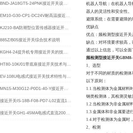
BND-JA18GT5-24PNK接近开关设备功能与应用概述
‌机器人导航‌：在机器
器人的灵活性和安全性。
EM10-G30-CP1-DC24V耐高温接近开关位置传感器技术说明
‌避障系统‌：在需要避
优缺点
KJ210-BA防潮型位置传感器接近开关使用安装介绍
‌优点‌：频检测型接近开
885Z/B05接近开关综合技术说明
‌缺点‌：对环境要求较高
通过以上信息，可以全面
KGH4-24提升机专用接近开关的技术参数说明
频检测型接近开关
GBM8
HT80-10K/01带底座接近开关技术与应用说明
1、选型
对于不同的材质的检测体
EV-108U电感式接近开关技术特性与应用规范
以下原则：
MN15-M30G12-P0D1-40-Y接近开关的应用及参数
1.1.当检测体为金属
钢类检测体，其检测灵敏
接近开关IS-18B-F08-PD7-L02直流10-60V宽电压电感式传感器技术说明
1.2.当检测体为非金属
1.3.金属体和非金属
接近开关GH1-45MA电感式直流200毫安传感器技术说明
1.4.对于检测体为金
2、检测