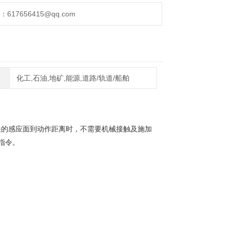
17656415@qq.com
化工,石油,地矿,能源,道路/轨道/船舶
关的感应面到动作距离时，不需要机械接触及施加
指令。