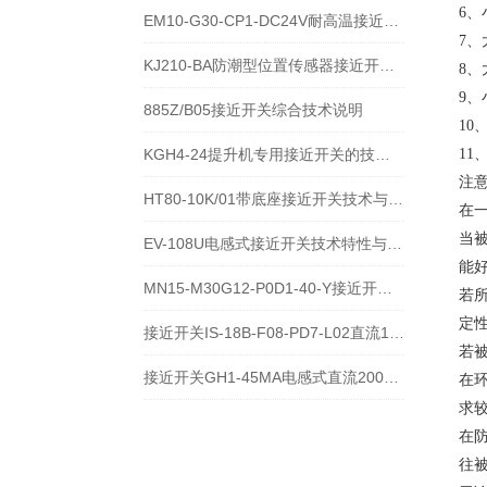
6、
EM10-G30-CP1-DC24V耐高温接近开关位置传感器技术说明
7、
KJ210-BA防潮型位置传感器接近开关使用安装介绍
8、
9、
885Z/B05接近开关综合技术说明
10
KGH4-24提升机专用接近开关的技术参数说明
11
注
HT80-10K/01带底座接近开关技术与应用说明
在
当
EV-108U电感式接近开关技术特性与应用规范
能
MN15-M30G12-P0D1-40-Y接近开关的应用及参数
若
定
接近开关IS-18B-F08-PD7-L02直流10-60V宽电压电感式传感器技术说明
若
接近开关GH1-45MA电感式直流200毫安传感器技术说明
在
求较
在
往