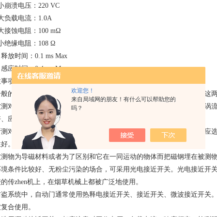
小崩溃电压：220 VC
大负载电流：1.0A
大接蚀电阻：100 mΩ
小绝缘电阻：108 Ω
、释放时间：0.1 ms Max
、感应时间：0.4 ms Max
意事项：
欢迎您！
一般的工业场所，通常都选用涡流式接近开关和电容式接近开关。因为这
来自局域网的朋友！有什么可以帮助您的
被测对象是导电物体或可以固定在一块金属物上的物体时，一般都选用涡
吗？
好、应用范围广、较。
所测对象是非金属（或金属）、液位度、粉状物度、塑料、烟草等。则应
性好。安装时应考虑环境因素的影响。
被测物为导磁材料或者为了区别和它在一同运动的物体而把磁钢埋在被测
环境条件比较好、无粉尘污染的场合，可采用光电接近开关。光电接近开
的传zhen机上，在烟草机械上都被广泛地使用。
防盗系统中，自动门通常使用热释电接近开关、接近开关、微波接近开关
被复合使用。