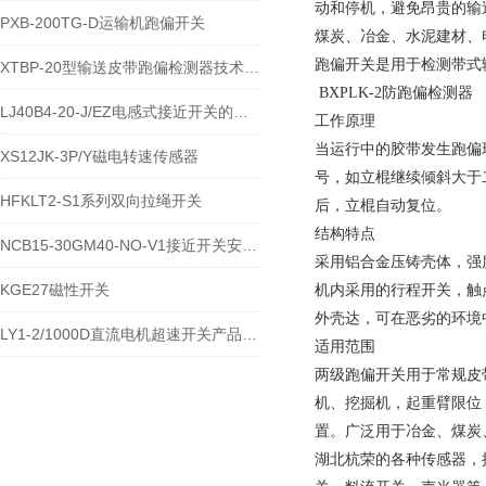
动和停机，避免昂贵的输
PXB-200TG-D运输机跑偏开关
煤炭、冶金、水泥建材、
跑偏开关是用于检测带式
XTBP-20型输送皮带跑偏检测器技术参数
BXPLK-2防跑偏检测器
LJ40B4-20-J/EZ电感式接近开关的应用
工作原理
当运行中的胶带发生跑偏
XS12JK-3P/Y磁电转速传感器
号，如立棍继续倾斜大于
HFKLT2-S1系列双向拉绳开关
后，立棍自动复位。
结构特点
NCB15-30GM40-NO-V1接近开关安装布线与防护要求
采用铝合金压铸壳体，强
KGE27磁性开关
机内采用的行程开关，触
外壳达，可在恶劣的环境
LY1-2/1000D直流电机超速开关产品说明
适用范围
两级跑偏开关用于常规皮
机、挖掘机，起重臂限位
置。广泛用于冶金、煤炭
湖北杭荣的各种传感器，