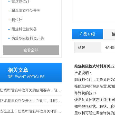
雷达物位计
耐温阻旋料位开关
料位计
阻旋料位控制器
产品介绍
防爆型阻旋料位开关
品牌
HAN
查看全部
给煤机阻旋式堵料开关
E2
相关文章
产品说明：
RELEVANT ARTICLES
阻旋料位计，工作原理为
接线盒内的检测装置,检测
防爆型阻旋料位开关的使用要点，轻松掌握料位监测方法
靠弹簧的拉力
恢复到原始状态,针对不
防爆型阻旋料位开关：在化工、制药与工业粉尘环境确保物料监测安全的关键设备
物料包括粉状、粒状、胶状
安全至上：防爆型阻旋料位开关守护工业安全新篇章
重物料可通过调整弹簧的