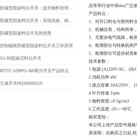
品等等行业中得dao广泛
防爆型阻旋料位开关：提升物料管理水平的安全保障
产品特点：
防爆型阻旋料位开关：实现高效、精准的料位控制
1、对开口料仓与密闭料仓
2、机械仪表，结构简单，
防爆型阻旋料位开关的优势
3、无繁杂电气线路，检
控制磁铁防爆型阻旋料位开关工作原理
4、检测部分与转换机构严
5、检测部分可提供材质
SJ-80阻旋式料位开关
技术参数：
1.电源:(A)220V/AC、(B)1
MT37-10BPO-AW霍尔开关产品特点
2.消耗功率:4W
欠速开关HQSK600/10
3.接点容量:10A/250V、 (
4.叶片转速:1rpm
5.物料密度:≥0.5g/cm3
6.工作温度:-10～+80℃、
购买需知：
本公司上传产品型号规格
质保期：自购买之日起,