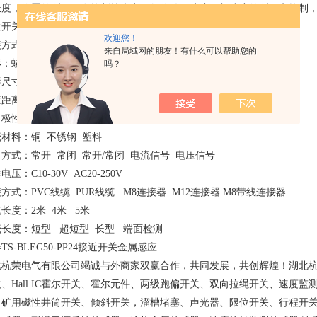
长度，位置的测量；在控制技术中，如位移、速度、加速度的测量和控制
近开关选型表
欢迎您！
装方式：齐平 非齐平
来自局域网的朋友！有什么可以帮助您的
形：螺纹圆柱形 光滑圆柱形 方形
吗？
尺寸：M3 M4 M5 M8 M12 M18 M30 CP40 CP80
距离：2mm~50mm
极性：PNP NPN C 2线 AC 2线 AC/C 2线
壳材料：铜 不锈钢 塑料
方式：常开 常闭 常开/常闭 电流信号 电压信号
电压：C10-30V AC20-250V
方式：PVC线缆 PUR线缆 M8连接器 M12连接器 M8带线连接器
长度：2米 4米 5米
壳长度：短型 超短型 长型 端面检测
TS-BLEG50-PP24接近开关金属感应
北杭荣电气有限公司竭诚与外商家双赢合作，共同发展，共创辉煌！湖北
关、Hall IC霍尔开关、霍尔元件、两级跑偏开关、双向拉绳开关、速度
、矿用磁性井筒开关、倾斜开关，溜槽堵塞、声光器、限位开关、行程开