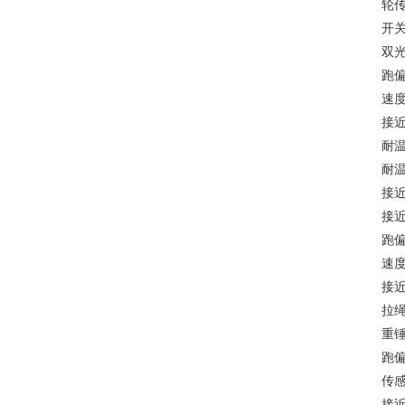
轮
开
双光
跑偏
速度
接近
耐温
耐温
接近
接近
跑偏
速度传
接近
拉绳
重锤
跑偏
传感器
接近