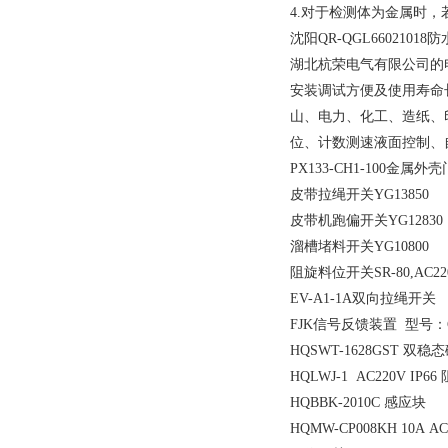
4.对于检测体为金属时
沈阳QR-QGL6602101
湖北杭荣电气有限公司的
安装调试方便及使用寿命
山、电力、化工、造纸、
位、计数测速液面控制、
PX133-CH1-100金属
皮带拉绳开关YG13850
皮带机跑偏开关YG12830
溜槽堵料开关YG10800
阻旋料位开关SR-80,AC220
EV-A1-1A双向拉绳开关
FJK信号反馈装置 型号：G
HQSWT-1628GST 双
HQLWJ-1 AC220V I
HQBBK-2010C 感应块
HQMW-CP008KH 10A A