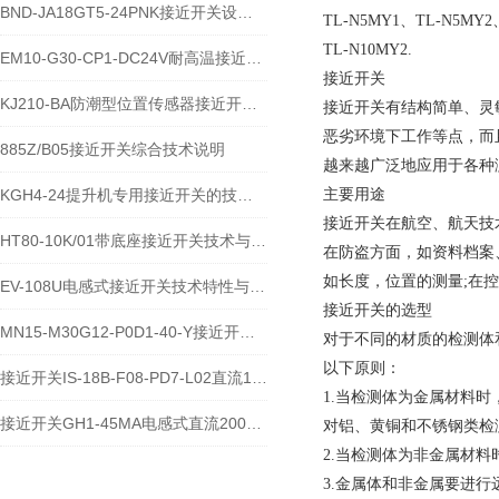
BND-JA18GT5-24PNK接近开关设备功能与应用概述
TL-N5MY1、TL-N5MY2
TL-N10MY2.
EM10-G30-CP1-DC24V耐高温接近开关位置传感器技术说明
接近开关
KJ210-BA防潮型位置传感器接近开关使用安装介绍
接近开关有结构简单、灵
恶劣环境下工作等点，而
885Z/B05接近开关综合技术说明
越来越广泛地应用于各种
KGH4-24提升机专用接近开关的技术参数说明
主要用途
接近开关在航空、航天技
HT80-10K/01带底座接近开关技术与应用说明
在防盗方面，如资料档案
如长度，位置的测量;在
EV-108U电感式接近开关技术特性与应用规范
接近开关的选型
MN15-M30G12-P0D1-40-Y接近开关的应用及参数
对于不同的材质的检测体
以下原则：
接近开关IS-18B-F08-PD7-L02直流10-60V宽电压电感式传感器技术说明
1.当检测体为金属材料
接近开关GH1-45MA电感式直流200毫安传感器技术说明
对铝、黄铜和不锈钢类检
2.当检测体为非金属材
3.金属体和非金属要进