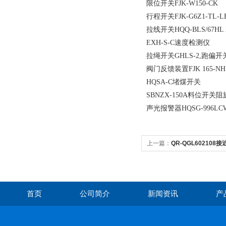
限位开关FJK-W150-CK
行程开关FJK-G6Z1-TL-LE
拉线开关HQQ-BLS/67HL 2
EXH-S-C速度检测仪
拉绳开关GHLS-2,跑偏开关G
阀门反馈装置FJK 165-NH
HQSA-C堵煤开关
SBNZX-150A料位开关
声光报警器HQSG-996LCW
上一篇：
QR-QGL60210
首页
公司简介
新闻资讯
产