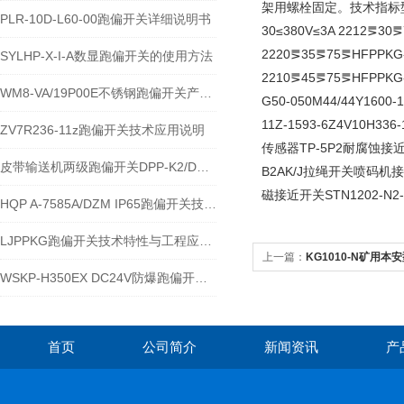
架用螺栓固定。技术指标型
PLR-10D-L60-00跑偏开关详细说明书
30≤380V≤3A 2212⪚30⪚
2220⪚35⪚75⪚HFPPKG-1
SYLHP-X-I-A数显跑偏开关的使用方法
2210⪚45⪚75⪚HFPP
WM8-VA/19P00E不锈钢跑偏开关产品的运行优势
G50-050M44/44Y1600
11Z-1593-6Z4V10H33
ZV7R236-11z跑偏开关技术应用说明
传感器TP-5P2耐腐蚀接近开
皮带输送机两级跑偏开关DPP-K2/DPT及跑偏控制器技术详解
B2AK/J拉绳开关喷码机接近
磁接近开关STN1202-N2-
HQP A-7585A/DZM IP65跑偏开关技术参数与应用说明
LJPPKG跑偏开关技术特性与工程应用说明
上一篇：
KG1010-N矿用
WSKP-H350EX DC24V防爆跑偏开关在输送系统中的应用与技术解析
首页
公司简介
新闻资讯
产