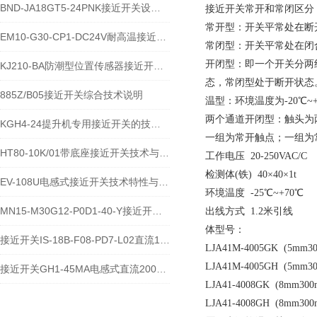
BND-JA18GT5-24PNK接近开关设备功能与应用概述
接近开关常开和常闭区分
常开型：开关平常处在断
EM10-G30-CP1-DC24V耐高温接近开关位置传感器技术说明
常闭型：开关平常处在闭
开闭型：即一个开关分两
KJ210-BA防潮型位置传感器接近开关使用安装介绍
态，常闭型处于断开状态
885Z/B05接近开关综合技术说明
温型：环境温度为-20℃~+
两个通道开闭型：触头为
KGH4-24提升机专用接近开关的技术参数说明
一组为常开触点；一组为
HT80-10K/01带底座接近开关技术与应用说明
工作电压 20-250VAC/C
检测体(铁) 40×40×1t
EV-108U电感式接近开关技术特性与应用规范
环境温度 -25℃~+70℃
MN15-M30G12-P0D1-40-Y接近开关的应用及参数
出线方式 1.2米引线
体型号：
接近开关IS-18B-F08-PD7-L02直流10-60V宽电压电感式传感器技术说明
LJA41M-4005GK (5
LJA41M-4005GH (5
接近开关GH1-45MA电感式直流200毫安传感器技术说明
LJA41-4008GK (8m
LJA41-4008GH (8m