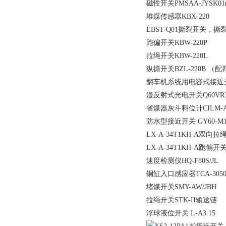
磁性开关PMSAA-JYSK01(
堆煤传感器KBX-220
EBST-Q01撕裂开关，撕
跑偏开关KBW-220P
拉绳开关KBW-220L
纵撕开关BZL-220B （
翻车机系统用电容式接近开关 S
漫反射式光电开关Q60VR3A
省煤器灰斗料位计CILM-AS
防水型接近开关 GY60-M14
LX-A-34T1KH-A双向
LX-A-34T1KH-A跑偏开
速度检测仪HQ-F80S/JL
铜缸入口感应器TCA-305
堵煤开关SMY-AW/JBH
拉绳开关STK-II输送链
浮球液位开关 L-A3.15