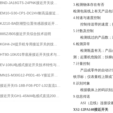
BND-JA18GT5-24PNK接近开关设备功能与应用概述
3.检测物体存在有否
检测包装线上有无产品包
EM10-G30-CP1-DC24V耐高温接近开关位置传感器技术说明
4.转速与速度控制
KJ210-BA防潮型位置传感器接近开关使用安装介绍
控制传送带的速度；控
5.计数及控制
885Z/B05接近开关综合技术说明
检测线过的产品数；速
KGH4-24提升机专用接近开关的技术参数说明
6.检测异常
检测瓶盖有无；产品合
HT80-10K/01带底座接近开关技术与应用说明
测；起重机危险区；扶梯
7.计量控制
EV-108U电感式接近开关技术特性与应用规范
产品或零件的自动计量
MN15-M30G12-P0D1-40-Y接近开关的应用及参数
铁浮标；仪表量程上限或
8.识别对象
接近开关IS-18B-F08-PD7-L02直流10-60V宽电压电感式传感器技术说明
根据载体上的码识别
接近开关GH1-45MA电感式直流200毫安传感器技术说明
9.信息传送
ASI（总线）连接设备上
XS2-12PA140接近开关