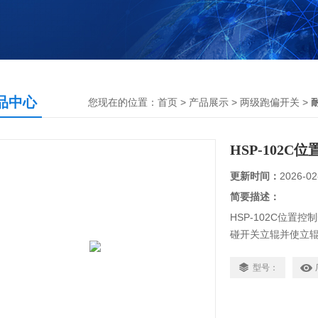
品中心
您现在的位置：
首页
>
产品展示
>
两级跑偏开关
>
HSP-102
更新时间：
2026-02
简要描述：
HSP-102C位
碰开关立辊并使立
发出信号。当输送
号，实现输送带跑
型号：
转时，开关立辊可