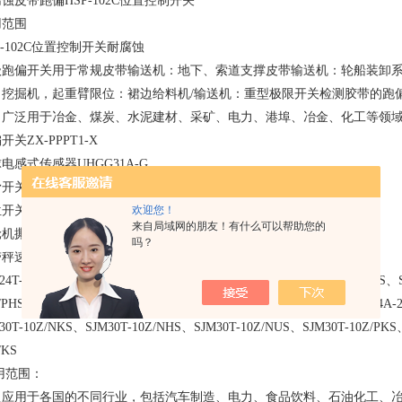
蚀皮带跑偏HSP-102C位置控制开关
用范围
P-102C位置控制开关耐腐蚀
级跑偏开关用于常规皮带输送机：地下、索道支撑皮带输送机：轮船装卸系
、挖掘机，起重臂限位：裙边给料机/输送机：重型极限开关检测胶带的跑
。广泛用于冶金、煤炭、水泥建材、采矿、电力、港埠、冶金、化工等领
开关ZX-PPPT1-X
电感式传感器UHGG31A-G
关 型号:ES-60-Ⅱ AC/C220V 10A
欢迎您！
开关DB-100
来自局域网的朋友！有什么可以帮助您的
机撕裂开关PLR50-2-G
吗？
秤速度传感器PLR-12R
24T-10J/HS、SJM24T-10J/KHS、SJM24A-25Z/NKS、SJM24A-25Z/NHS、
/PHS、SJM24A-25Z/PUS、SJM24A-25Z/KS、SJM24A-25Z/HS、SJM24A-2
30T-10Z/NKS、SJM30T-10Z/NHS、SJM30T-10Z/NUS、SJM30T-10Z/PKS
/KS
用范围：
泛应用于各国的不同行业，包括汽车制造、电力、食品饮料、石油化工、