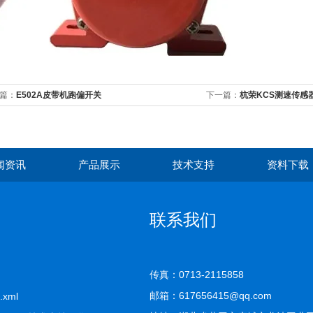
篇：
E502A皮带机跑偏开关
下一篇：
杭荣KCS测速传感
闻资讯
产品展示
技术支持
资料下载
联系我们
传真：0713-2115858
邮箱：617656415@qq.com
.xml