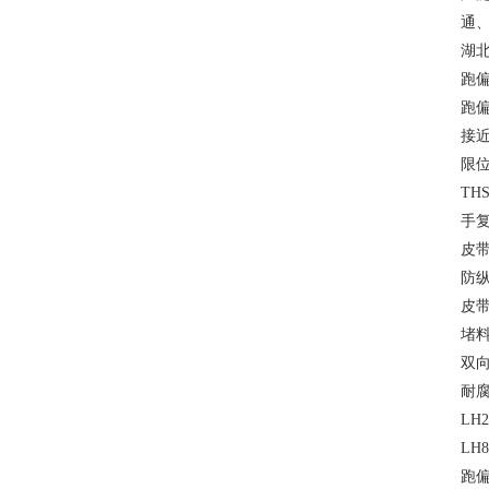
通
湖
跑偏
跑偏
接近
限位
TH
手复
皮带
防纵
皮带
堵料
双向
耐腐
LH
LH
跑偏