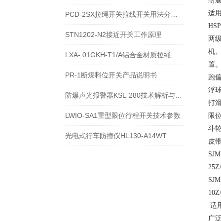
耐腐
适
PCD-2SX拉绳开关拉线开关用法分为自动复位和手动复位
HS
STN1202-N2接近开关工作原理
两
机
LXA- 01GKH-T1/A铝合金材质拉绳开关使用方法
置
PR-1断煤料位开关产品说明书
跑偏
浮球
防爆声光报警器KSL-280技术解析与应用说明
打滑开
LWIO-SA1重型限位行程开关技术参数
限位
斗轮
光电式行车防撞仪HL130-A14WT
皮带
SJM
25Z
SJM
10Z
适
广