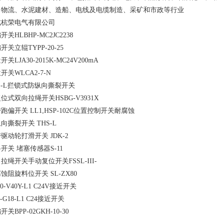
、物流、水泥建材、造船、电线及电缆制造、采矿和市政等行业
北杭荣电气有限公司
开关HLBHP-MC2JC2238
开关立辊TYPP-20-25
开关LJA30-2015K-MC24V200mA
开关WLCA2-7-N
S-L拦锁式防纵向撕裂开关
位式双向拉绳开关HSBG-V3931X
跑偏开关 LL1,HSP-102C位置控制开关耐腐蚀
向撕裂开关 THS-L
驱动轮打滑开关 JDK-2
开关 堵塞传感器S-11
拉绳开关手动复位开关FSSL-III-
蚀阻旋料位开关 SL-ZX80
20-V40Y-L1 C24V接近开关
8-G18-L1 C24接近开关
开关BPP-02GKH-10-30