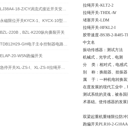
拉绳开关-KLT2-2
LJ38A4-18-Z/CY涡流式接近开关安装方式
拉绳开关-THDL-Ⅳ
堵塞开关-LDM
永磁限位开关KYCX-1、KYCX-10型号解释
拉绳开关-HFKL2-I
BZL-220B，BZL-K220纵向撕裂开关
胶带速度-BS3B-2-R485-T
中文名
TDB12H29-GH电子主令控制器电路原理
振动传感器：测试方法
ELAP-20-WSN跑偏开关
机械式，光学式，电测
分 类：相对式，电感式
急停开关XL-ZS-I、XL-ZS-II拉绳开关（带指示灯）
别 称：换能器、拾振器
属 于：一种机电转换装
在度发展的现代工业中，
测试系统的灵魂，被各国
术基础。使传感器的发展
双梁起重机重锤限位防冲顶
跑偏开关PLR10-2-G10AA