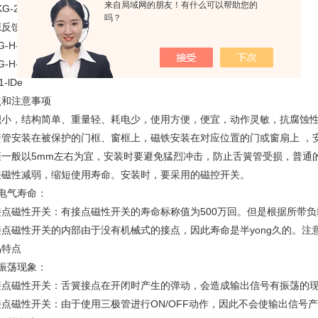
来自局域网的朋友！有什么可以帮助您的
KG-22耐温无源磁性接近开关
吗？
反馈HQJK16-2020KH-C
G-H-LE无源接近传感器
G-H-A01-LED
1-lDe
点和注意事项
积小，结构简单、重量轻、耗电少，使用方便，便宜，动作灵敏，抗腐蚀
簧管安装在被保护的门框、窗框上，磁铁安装在对应位置的门或窗扇上 ，安
距一般以5mm左右为宜，安装时要避免猛烈冲击，防止舌簧管受损，普通
铁磁性减弱，缩短使用寿命。安装时，要采用的磁控开关。
、电气寿命：
接点磁性开关：有接点磁性开关的寿命标称值为500万回。但是根据所带
接点磁性开关的内部由于没有机械式的接点，因此寿命是半yong久的。注意
品特点
、振荡现象：
接点磁性开关：舌簧接点在开闭时产生的弹动，会造成输出信号有振荡的
接点磁性开关：由于使用三极管进行ON/OFF动作，因此不会使输出信号