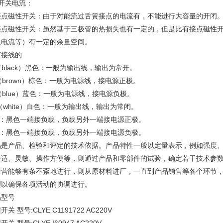
、开关电流：
接点磁性开关：由于对能流过舌簧接点的电流有，不能进行大容量的开闭
接点磁性开关：虽然基于三极管的热损失也有一定的，但是比有接点磁性
入电流等）有一定的余量空间。
何接线的
（black）黑色：一般为输出线，输出为常开。
（brown）棕色：一般为电源线，接电源正极。
（blue）蓝色：一般为电源线，接电源负极。
（white）白色：一般为输出线，输出为常闭。
pn：黑色一端接负载，负载另外一端接电源正极。
np：黑色一端接负载，负载另外一端接电源负极。
品是产品、检验和评定的技术依据。产品特性一般以定量表示，例如强度
舒适、灵敏、操作方便等，则通过产品和零部件的试验，确定若干技术参
经营能够有条不紊地进行，则从原材料进厂，一直到产品销售等各个环节
理以确保各项活动的协调进行。
品型号
开关 型号:CLYE C1191722 AC220V