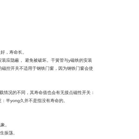
性好，寿命长。
装应隐蔽， 避免被破坏。干簧管与y磁铁的安装
的磁控开关不适用于钢铁门窗，因为钢铁门窗会使
负载情况的不同，其寿命值也会有无接点磁性开关：
：半yong久并不是指没有寿命的。
现象。
产生振荡。