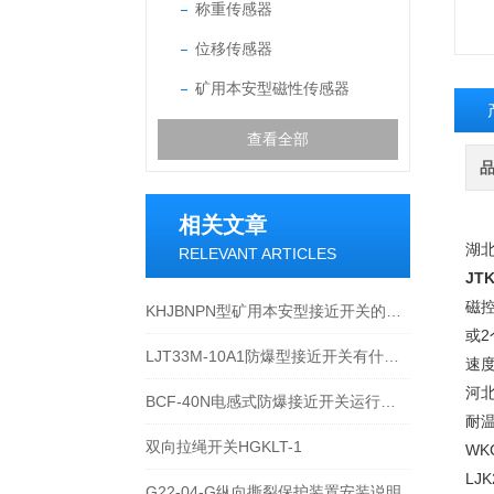
称重传感器
位移传感器
矿用本安型磁性传感器
查看全部
相关文章
湖
RELEVANT ARTICLES
JT
磁
KHJBNPN型矿用本安型接近开关的应用范围
或
LJT33M-10A1防爆型接近开关有什么特点
速度
河北
BCF-40N电感式防爆接近开关运行状态与性能检查
耐温
双向拉绳开关HGKLT-1
WK
LJK
G22-04-G纵向撕裂保护装置安装说明