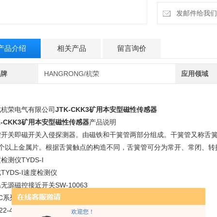
发邮件给我们：6
产品介绍
相关产品
留言询价
品牌
HANGRONG/杭荣
应用领域
北杭荣电气有限公司
JTK-CKK3矿用本安型磁性传感器
K-CKK3矿用本安型磁性传感器
产品说明
控开关即磁开关入侵探测器。由磁铁和干簧管两部分组成。干簧管又称舌簧
2个以上金属片。根据舌簧触点的构造不同，舌簧管可分为常开、常闭、转
检测仪TYDS-I
TYDS-I速度检测仪
无源磁控接近开关SW-10063
C系列无源磁控开关;WKC-A508无源接近开关
22-4015KH，BFJK-3B，FJA18-4050KH 无源
欢迎您！