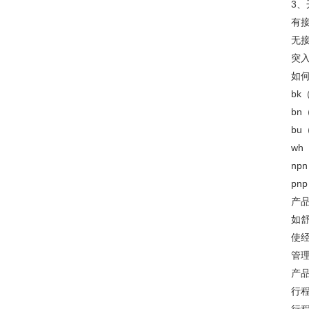
3
有
无
突
如
bk
bn
bu
wh
n
p
产
如
使
管
产
行程