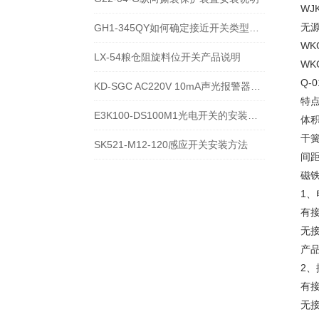
WJ
无源
GH1-345QY如何确定接近开关类型的方法
WK
LX-54粮仓阻旋料位开关产品说明
WK
Q-0
KD-SGC AC220V 10mA声光报警器技术参数与应用说明
特
E3K100-DS100M1光电开关的安装浪涌保护器方法
体
干
SK521-M12-120感应开关安装方法
间
磁
1
有
无
产
2
有
无