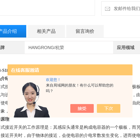
发邮件给我们：6
产品介绍
相关产品
留言询价
品牌
HANGRONG/杭荣
应用领域
8-S18-3E1型电容式接近开关
工作原理
品介绍
欢迎您！
来自局域网的朋友！有什么可以帮助您的
容式接近开关这种开关的测量通常是构成电容器的一个极板，而另一个极
吗？
或与设备的机壳相连接。当有物体移向接近开关时，不论它是否为导体，
而使电容量发生变化，使得和测量头相连的电路状态也随之发生变化，由
对象，不限于导体，可以绝缘的液体或粉状物等。
作原理
容式接近开关的工作原理是：其感应头通常是构成电容器的一个极板，而
向接近开关时，由于物体的接近，会使电容的介电常数发生变化，进而使