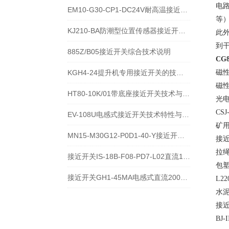
电
EM10-G30-CP1-DC24V耐高温接近开关位置传感器技术说明
等
KJ210-BA防潮型位置传感器接近开关使用安装介绍
此
到干
885Z/B05接近开关综合技术说明
CG
KGH4-24提升机专用接近开关的技术参数说明
磁性
磁性
HT80-10K/01带底座接近开关技术与应用说明
光电
CS
EV-108U电感式接近开关技术特性与应用规范
矿用
MN15-M30G12-P0D1-40-Y接近开关的应用及参数
接近
拉绳
接近开关IS-18B-F08-PD7-L02直流10-60V宽电压电感式传感器技术说明
包塑
接近开关GH1-45MA电感式直流200毫安传感器技术说明
L2
水泥
接近开
BJ