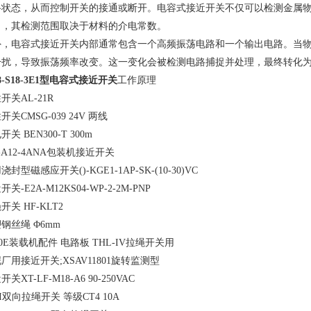
路状态，从而控制开关的接通或断开。电容式接近开关不仅可以检测金属
），其检测范围取决于材料的介电常数。‌
外，电容式接近开关内部通常包含一个高频振荡电路和一个输出电路。当
扰，导致振荡频率改变。这一变化会被检测电路捕捉并处理，最终转化为开关信
8-S18-3E1型电容式接近开关
工作原理
开关AL-21R
开关CMSG-039 24V 两线
开关 BEN300-T 300m
J-A12-4ANA包装机接近开关
浇封型磁感应开关()-KGE1-1AP-SK-(10-30)VC
开关-E2A-M12KS04-WP-2-2M-PNP
开关 HF-KLT2
钢丝绳 Φ6mm
20E装载机配件 电路板 THL-IV拉绳开关用
厂用接近开关;XSAV11801旋转监测型
关XT-LF-M18-A6 90-250VAC
-II双向拉绳开关 等级CT4 10A