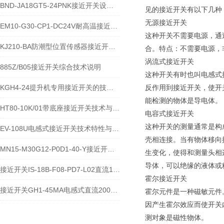
BND-JA18GT5-24PNK接近开关设备功能与应用概述
见的接近开关有以下几种
无源接近开关
EM10-G30-CP1-DC24V耐高温接近开关位置传感器技术说明
这种开关不需要电源，通
KJ210-BA防潮型位置传感器接近开关使用安装介绍
合。特点：不需要电源，
涡流式接近开关
885Z/B05接近开关综合技术说明
这种开关有时也叫电感式
KGH4-24提升机专用接近开关的技术参数说明
反作用到接近开关，使开
能检测的物体是导电体。
HT80-10K/01带底座接近开关技术与应用说明
电容式接近开关
这种开关的测量通常是构
EV-108U电感式接近开关技术特性与应用规范
壳相连接。当有物体移向
MN15-M30G12-P0D1-40-Y接近开关的应用及参数
生变化，使得和测量头相
导体，可以绝缘的液体或
接近开关IS-18B-F08-PD7-L02直流10-60V宽电压电感式传感器技术说明
霍尔接近开关
接近开关GH1-45MA电感式直流200毫安传感器技术说明
霍尔元件是一种磁敏元件
因产生霍尔效应而使开关
测对象是磁性物体。