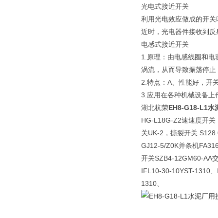
光电式接近开关
利用光电效应做成的开关
近时，光电器件接收到反射光
电感式接近开关
1.原理：由电感线圈和
涡流，从而导致振荡停止
2.特点：A、性能好，开关
3.应用在各种机械设备
湖北杭荣
EH8-G18-L
HG-L18G-Z2速速度开关
关UK-2，撕裂开关 S12
GJ12-5/Z0K并条机FA
开关SZB4-12GM60-AA
IFL10-30-10YST-1310、
1310、