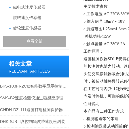
主要技术参数
磁电式速度传感器
a.工作电压 AC 220V/380V
旋转速度传感器
b.输入信号 10mV～10V
齿轮速度传感器
c.测速范围1.25m/s1.6m/s 2
.整机功耗<15W
查看全部
e.触点容量 AC 380V 2A
工作原理：
速度检测仪器SDJ-B
相关文章
的检测片也随之转动。速
RELEVANT ARTICLES
头使交流接触器吸合(参
时，被传动轴将慢转或停转
BKS-103FR2CI2智能数字显示控制仪技术说明
在工艺时间内(3~17秒
内及时停机，可靠的保护
SMS-B2速度检测仪通过磁感应原理的局限性
性能说明
GHDH-DZ-111速度打滑检测保护器工作原理的详细介绍
本产品有二种工作方式
a.检测输送带的带速
DHK-SJB-II含控制箱皮带速度检测装置技术参数
b.检测输送带从动滚筒