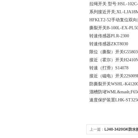
拉绳开关 型号:HSL-102C-
系列接近开关;XL-LJA18M
HFKLT2-52手动复位双
撕裂开关B-100L-EX-PL50
转速传感器PLR-2300
转速传感器ZKT8030
限位（撕裂）开关G5580
接近（霍尔）开关H2410N
转速（打滑）S14078
接近（磁电）开关22S009
防撕裂开关WSHL-K41200
溜槽防堵WML&mash;F65
速度保护装置LHK-ST3250
上一篇：
LJ40-3420GK防