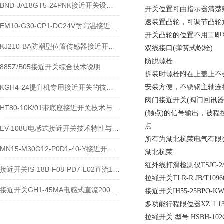
BND-JA18GT5-24PNK接近开关设备功能与应用概述
开关位置可由指示器清楚
速装置凸轮，可调节凸轮
EM10-G30-CP1-DC24V耐高温接近开关位置传感器技术说明
开关凸轮的位置不用工即
KJ210-BA防潮型位置传感器接近开关使用安装介绍
双线接口(弹簧式螺栓)
防脱螺栓
885Z/B05接近开关综合技术说明
拆装时螺栓附在上盖上不
KGH4-24提升机专用接近开关的技术参数说明
安装方便，不锈钢主轴连
阀门接近开关(阀门回讯
HT80-10K/01带底座接近开关技术与应用说明
(触点)的信号输出，被
点
EV-108U电感式接近开关技术特性与应用规范
所有为湖北杭荣电气有限
MN15-M30G12-P0D1-40-Y接近开关的应用及参数
湖北杭荣
红外线打滑检测仪TSJC-2/3 A
接近开关IS-18B-F08-PD7-L02直流10-60V宽电压电感式传感器技术说明
拉绳开关TLR-R JB/T1096
接近开关GH1-45MA电感式直流200毫安传感器技术说明
接近开关IH55-25BPO-KW 
多功能行程限位器XZ 1:1
拉绳开关 型号:HSBH-102C-