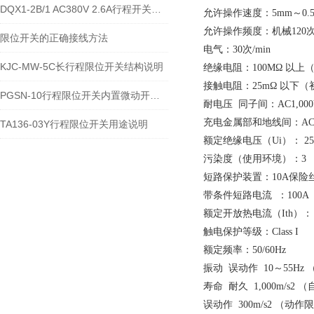
DQX1-2B/1 AC380V 2.6A行程开关的技术参数及接线安装流程
允许操作速度：5mm～0.5m
允许操作频度：机械120次/
限位开关的正确接线方法
电气：30次/min
KJC-MW-5C长行程限位开关结构说明
绝缘电阻：100MΩ 以上（
接触电阻：25mΩ 以下
PGSN-10行程限位开关内置微动开关类型
耐电压 同子间：AC1,000V 5
充电金属部和地线间：AC1,500
TA136-03Y行程限位开关用途说明
额定绝缘电压（Ui）： 25
污染度（使用环境）：3 （EN
短路保护装置：10A保险丝 
带条件短路电流 ：100A（E
额定开放热电流（Ith）： （E
触电保护等级：Class I
额定频率：50/60Hz
振动 误动作 10～55Hz 
寿命 耐久 1,000m/s2
误动作 300m/s2 （动