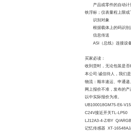
产品或零件的自动计量
铁浮标；仪表量程上限或
识别对象
根据载体上的码识别
信息传送
ASI
（总线）连接设
买家必读：
收到货时，无论包装是否
:
本公司
诚信待人，我们是
物流：顺丰速运、申通递
网上报价不准，发布的产
以中实际报价为准。
UB100018GM75-E6-V15
C24V
TL-LP50
接近开关
LJ12A3-4-Z/BY Q/ARGB
XT-16548A
记忆传感器