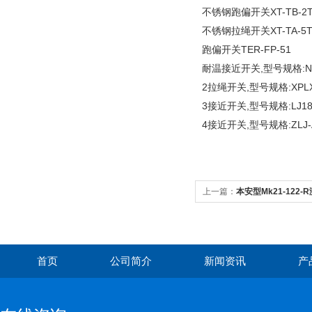
XT-TB-2
不锈钢跑偏开关
XT-TA-5
不锈钢拉绳开关
TER-FP-51
跑偏开关
,
:
耐温接近开关
型号规格
2
,
:XP
拉绳开关
型号规格
3
,
:LJ
接近开关
型号规格
4
,
:ZLJ
接近开关
型号规格
上一篇：
本安型Mk21-122
首页
公司简介
新闻资讯
产