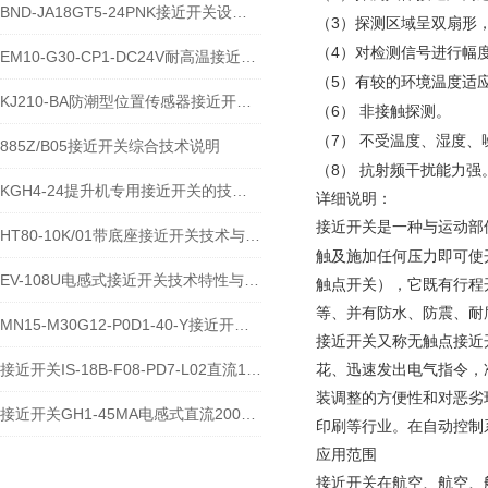
BND-JA18GT5-24PNK接近开关设备功能与应用概述
3
（
）探测区域呈双扇形
4
（
）对检测信号进行幅
EM10-G30-CP1-DC24V耐高温接近开关位置传感器技术说明
5
（
）有较的环境温度适
KJ210-BA防潮型位置传感器接近开关使用安装介绍
6
（
）
非接触探测。
7
（
）
不受温度、湿度、
885Z/B05接近开关综合技术说明
8
（
）
抗射频干扰能力强
KGH4-24提升机专用接近开关的技术参数说明
详细说明：
接近开关是一种与运动部
HT80-10K/01带底座接近开关技术与应用说明
触及施加任何压力即可使
EV-108U电感式接近开关技术特性与应用规范
触点开关），它既有行程
等、并有防水、防震、耐
MN15-M30G12-P0D1-40-Y接近开关的应用及参数
接近开关又称无触点接近
接近开关IS-18B-F08-PD7-L02直流10-60V宽电压电感式传感器技术说明
花、迅速发出电气指令，
装调整的方便性和对恶劣
接近开关GH1-45MA电感式直流200毫安传感器技术说明
印刷等行业。在自动控制
应用范围
接近开关在航空、航空、