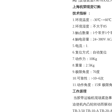
阀门反馈装置FJK-HXXLN1
上海杭荣现货订购
技术指标 ：
1.环境温度：-30℃~+60℃
2.环境湿度：不大于85
3.触点数量：1个常开1个
4.触电容量：24~380V AC
5.电流：1.
6.复位方式：自动复位
7.动作力：10Kg
8.重量：2.5Kg
9.极限角度：70度
10.可靠性：>10~6次
11.动作角度：15⪚ 极限
工作原理
当胶带运输机现场紧急事
迫使机内凸轮转动而驱动
TB-3-50 TB-10-A T