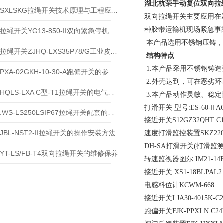
湖北杭荣
手动复位双向拉绳
SXLSKG拉绳开关技术原理与工程应用说明
双向拉绳开关主要应用在
种胶带运输机现场紧急事
拉绳开关YG13-850-II双向紧急停机保护装置技术说明
本产品选用不锈钢压铸，
拉绳开关ZJHQ-LXS35P78/G工业皮带机急停保护设备介绍
结构特点
1.本产品采用不锈钢铸
PXA-02GKH-10-30-A跑偏开关的参数与特性
2.外壳达到，可在恶劣
HQLS-LXA C型-T1拉绳开关的电气参数及原理
3.本产品动作灵敏、稳定
打滑开关 型号:ES-60-Ⅱ AC
.WS-LS250LSIP67拉绳开关配套的指示灯在哪
接近开关S12GZ32QHT C1
JBL-NST2-II拉绳开关的操作安装方法
速度打滑监控装置SKZ22
DH-SA打滑开关(打滑监
YT-LS/FB-T4双向拉绳开关的维修保养
转速监视器图尔 IM21-14EX
接近开关 XS1-18BLPAL
电感料位计KCWM-668
接近开关LJA30-4015K-C2
跑偏开关FJK-PPXLN C24