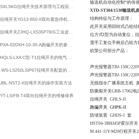
输送机自动化控制*的传
SXLSKG拉绳开关技术原理与工程应用说明
XTD-ST304/1530
输送机
结构特征与工作原理：
拉绳开关YG13-850-II双向紧急停机保护装置技术说明
此开关采用回转式凸轮结
拉绳开关ZJHQ-LXS35P78/G工业皮带机急停保护设备介绍
位方式I型为自动复位，
需手工复位手柄后凸轮方
PXA-02GKH-10-30-A跑偏开关的参数与特性
杭荣公司部分产品：
HQLS-LXA C型-T1拉绳开关的电气参数及原理
声光报警器TBJ-150C/220
.WS-LS250LSIP67拉绳开关配套的指示灯在哪
声光报警器
TBJ-150C/220
JBL-NST2-II拉绳开关的操作安装方法
无线指令广播系统主机 多种
防撕裂开关GRB-17062电压
YT-LS/FB-T4双向拉绳开关的维修保养
拉绳开关 GHLS-II
跑偏开关
GHPK-II
防堵装置 GHDS-I 套
HST04-3BHJ45P霍尔开关
M.441-11Y-M20行程开关