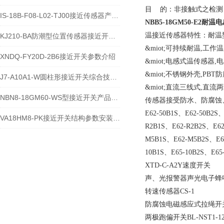
目 的：非接触式之检测
IS-18B-F08-L02-TJ00接近传感器产品特性与应用介绍
NBB5-18GM50-E2
温接近传感器特性：耐温
KJ210-BA防潮型位置传感器接近开关安装使用介绍
&miot;可持续耐温,工作温度
XNDQ-FY20D-2B6接近开关参数介绍
&miot;电感式温传感
&miot;不锈钢外壳,P
J7-A10A1-W圆柱形接近开关综合技术说明
&miot;直流三线式,直
NBN8-18GM60-WS型接近开关产品说明
传感器接受防水、防腐蚀
E62-50B1S、E62-50B2S
VA18HM8-PK接近开关结构参数安装应用及运维故障解析
R2B1S、E62-R2B2S、E62
M5B1S、E62-M5B2S、E6
10B1S、E65-10B2S、E65
XTD-C-A2Y速度开关
声、光报警器声光电子蜂鸣器
转速传感器CS-1
防腐蚀电磁感应式拉绳开关 N
两极跑偏开关BL-NST1-12