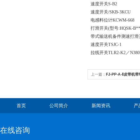
速度开关S-B2
速度开关/SKB-3KCU
电感料位计KCWM-668
打滑开关(型号:HQSK-B****
带式输送机备件测速打滑开关
速度开关TSJC-1
拉线开关TLR2-K2／N380
上一篇：
FJ-PP-A-Ⅱ皮带
首页
公司简介
新闻资讯
产
在线咨询