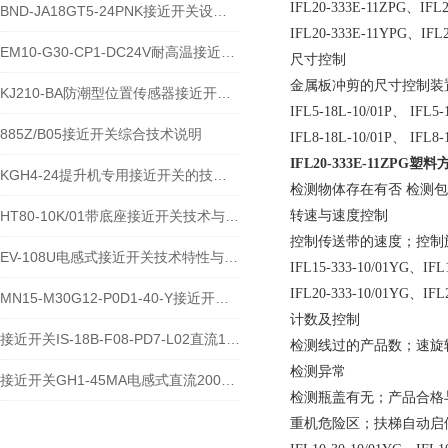
IFL20-333E-11ZPG、IFL2
BND-JA18GT5-24PNK接近开关设备功能与应用概述
IFL20-333E-11YPG、IFL
EM10-G30-CP1-DC24V耐高温接近开关位置传感器技术说明
尺寸控制
金属板冲剪的尺寸控制装
KJ210-BA防潮型位置传感器接近开关使用安装介绍
IFL5-18L-10/01P、 I
885Z/B05接近开关综合技术说明
IFL8-18L-10/01P、 IFL8-
IFL20-333E-11ZPG
KGH4-24提升机专用接近开关的技术参数说明
检测物体存在有否 检测
HT80-10K/01带底座接近开关技术与应用说明
转速与速度控制
控制传送带的速度；控制
EV-108U电感式接近开关技术特性与应用规范
IFL15-333-10/01YG、
IFL20-333-10/01YG、IFL
MN15-M30G12-P0D1-40-Y接近开关的应用及参数
计数及控制
接近开关IS-18B-F08-PD7-L02直流10-60V宽电压电感式传感器技术说明
检测线过的产品数；速旋
检测异常
接近开关GH1-45MA电感式直流200毫安传感器技术说明
检测瓶盖有无；产品合格
重机危险区；扶梯自动启