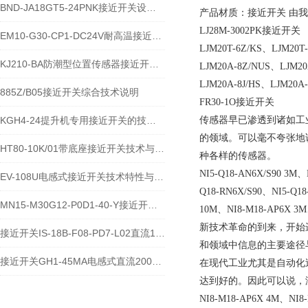
BND-JA18GT5-24PNK接近开关设备功能与应用概述
产品材质：接近开关 由
LJ28M-3002PK接近开关
EM10-G30-CP1-DC24V耐高温接近开关位置传感器技术说明
LJM20T-6Z/KS、LJM20T
KJ210-BA防潮型位置传感器接近开关使用安装介绍
LJM20A-8Z/NUS、LJM20
LJM20A-8J/HS、LJM20A
885Z/B05接近开关综合技术说明
FR30-1O接近开关
KGH4-24提升机专用接近开关的技术参数说明
传感器早已渗透到诸如工
的领域。可以毫不夸张地
HT80-10K/01带底座接近开关技术与应用说明
种各样的传感器。
NI5-Q18-AN6X/S90 3M、
EV-108U电感式接近开关技术特性与应用规范
Q18-RN6X/S90、NI5-Q1
MN15-M30G12-P0D1-40-Y接近开关的应用及参数
10M、NI8-M18-AP6X 3
新技术革命的到来，开始
接近开关IS-18B-F08-PD7-L02直流10-60V宽电压电感式传感器技术说明
和领域中信息的主要途径
接近开关GH1-45MA电感式直流200毫安传感器技术说明
在现代工业尤其是自动化
达到好的。因此可以说，
NI8-M18-AP6X 4M、NI8