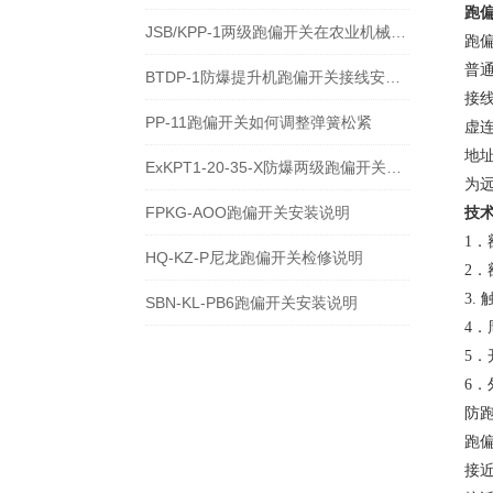
跑
JSB/KPP-1两级跑偏开关在农业机械类合收割机割台高度调节用法
跑
普
BTDP-1防爆提升机跑偏开关接线安装方法
接
PP-11跑偏开关如何调整弹簧松紧
虚
地
ExKPT1-20-35-X防爆两级跑偏开关安装注意事项
为
FPKG-AOO跑偏开关安装说明
技
1．
HQ-KZ-P尼龙跑偏开关检修说明
2．
3.
SBN-KL-PB6跑偏开关安装说明
4．
5．
6．
防跑
跑偏
接近开