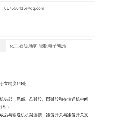
17656415@qq.com
化工,石油,地矿,能源,电子/电池
立辊度1/3处。
送机头部、尾部、凸弧段、凹弧段和在输送机中间
1对）
完成后与输送机机架连接，跑偏开关与跑偏开关支