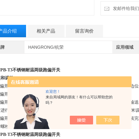
发邮件给我们：6
产品介绍
相关产品
留言询价
品牌
HANGRONG/杭荣
应用领域
PB-T3
不锈钢耐温两级跑偏开关
装和调整
.跑偏开关设在输送带两侧，立辊应与输送带边平面垂直，并使输送带两边位于
欢迎您！
跑偏开关立辊与输送带正常位置的间距宜为50～100mm。
来自局域网的朋友！有什么可以帮助您的
.跑偏开关数量应根据输送机长度、类型及布置情况进行确定。一般应在输
吗？
置进行设置。（注：当输送机较长时，在输送机中间位置可每隔30～35米设
.跑偏开关应通过安装支架与输送机中间架连接，开关支架应在输送机安装
用螺栓固定。
PB-T3
不锈钢耐温两级跑偏开关