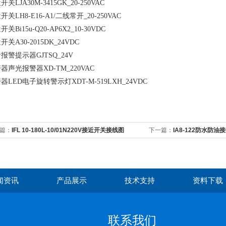
关LJA30M-3415GK_20-250VAC
开关LH8-E16-A1/二线常开_20-250VAC
关Bi15u-Q20-AP6X2_10-30VDC
开关A30-2015DK_24VDC
报警提示器GJTSQ_24V
器声光报警器XD-TM_220VAC
器LED电子旋转警示灯XDT-M-519LXH_24VDC
篇：
IFL 10-180L-10/01N220V接近开关接线图
下一篇：
IA8-122防水防
闻资讯
产品展示
技术支持
资料下载
联系我们