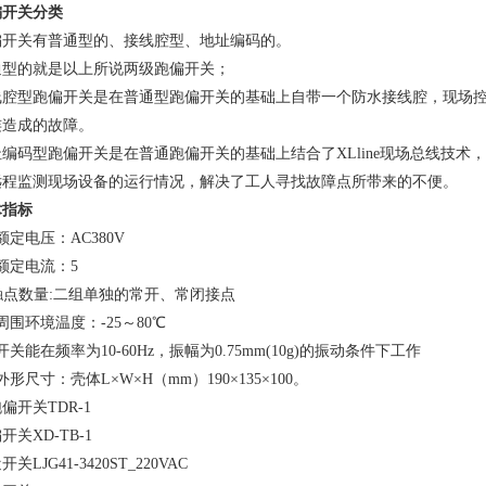
偏开关分类
偏开关有普通型的、接线腔型、地址编码的。
通型的就是以上所说两级跑偏开关；
线腔型跑偏开关是在普通型跑偏开关的基础上自带一个防水接线腔，现场
连造成的故障。
址编码型跑偏开关是在普通跑偏开关的基础上结合了XLline现场总线技
远程监测现场设备的运行情况，解决了工人寻找故障点所带来的不便。
术指标
额定电压：AC380V
额定电流：5
 触点数量:二组单独的常开、常闭接点
周围环境温度：-25～80℃
开关能在频率为10-60Hz，振幅为0.75mm(10g)的振动条件下工作
外形尺寸：壳体L×W×H（mm）190×135×100。
偏开关TDR-1
开关XD-TB-1
关LJG41-3420ST_220VAC