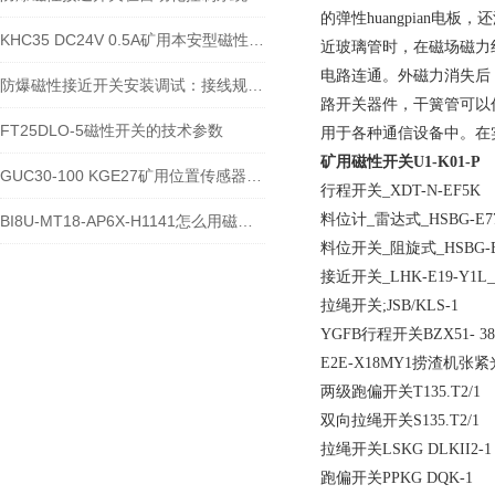
的弹性huangpian电
KHC35 DC24V 0.5A矿用本安型磁性接近开关在机械上怎么固定安装
近玻璃管时，在磁场磁力线的
电路连通。外磁力消失后，
防爆磁性接近开关安装调试：接线规范、定位距离与使用注意事项
路开关器件，干簧管可以
FT25DLO-5磁性开关的技术参数
用于各种通信设备中。在
矿用磁性开关
U1-K01-P
GUC30-100 KGE27矿用位置传感器使用寿命和电压
行程开关_XDT-N-EF5K
料位计_雷达式_HSBG-E770
BI8U-MT18-AP6X-H1141怎么用磁性开关控制气缸距离
料位开关_阻旋式_HSBG-E7
接近开关_LHK-E19-Y1L_
拉绳开关;JSB/KLS-1
YGFB行程开关BZX51- 380/
E2E-X18MY1捞渣机张
两级跑偏开关T135.T2/1
双向拉绳开关S135.T2/1
拉绳开关LSKG DLKII2-
跑偏开关PPKG DQK-1