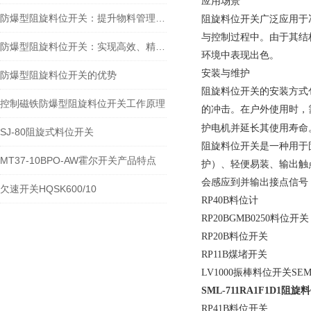
应用场景
防爆型阻旋料位开关：提升物料管理水平的安全保障
阻旋料位开关广泛应用于
与控制过程中。由于其结
防爆型阻旋料位开关：实现高效、精准的料位控制
环境中表现出色
。
安装与维护
防爆型阻旋料位开关的优势
阻旋料位开关的安装方式
控制磁铁防爆型阻旋料位开关工作原理
的冲击。在户外使用时，
护电机并延长其使用寿命‌
SJ-80阻旋式料位开关
阻旋料位开关
是一种用于
MT37-10BPO-AW霍尔开关产品特点
护）、轻便易装、输出触
会感应到并输出接点信号
欠速开关HQSK600/10
RP40B料位计
RP20BGMB0250料位开关
RP20B料位开关
RP11B煤堵开关
LV1000振棒料位开关SEM
SML-711RA1F1D1
阻旋料
RP41B料位开关