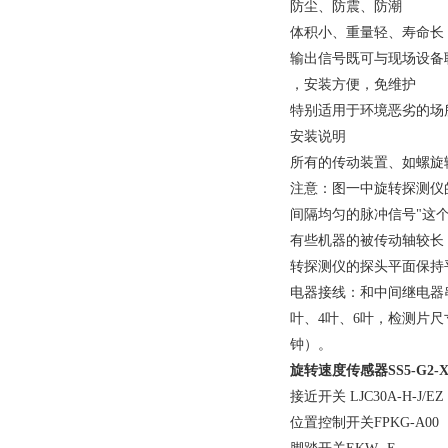
防尘、防震、防潮
体积小、重量轻、寿命长
输出信号既可与现场设备
，安装方便，免维护
特别适用于环境恶劣的场
安装说明
所有的传动装置、如螺旋
注意：图一中旋转探测仪
间隔均匀的脉冲信号"这
有些机器的被传动轴较长
转探测仪的探头平面保持
电器接线：和中间继电器
叶、4叶、6叶，检测片尺寸
钟）。
旋转速度传感器
SS5-G2-
接近开关 LJC30A-H-J/EZ
位置控制开关FPKG-A00