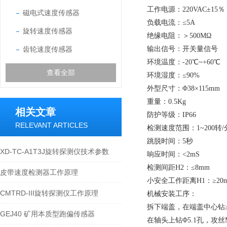
工作电源：220VAC±15％
磁电式速度传感器
负载电流：≤5A
旋转速度传感器
绝缘电阻：＞500MΩ
齿轮速度传感器
输出信号：开关量信号
环境温度：-20℃~+60℃
查看全部
环境湿度：≤90%
外型尺寸：Φ38×115mm
重量：0.5Kg
相关文章
防护等级：IP66
RELEVANT ARTICLES
检测速度范围：1~200转/
跳脱时间：5秒
XD-TC-A1T3J旋转探测仪技术参数
响应时间：<2mS
检测间距H2：≤8mm
皮带速度检测器工作原理
小安全工作距离H1：≥20
CMTRD-III旋转探测仪工作原理
机械安装工序：
拆下端盖，在端盖中心钻≥
GEJ40 矿用本质型跑偏传感器
在轴头上钻Φ5.1孔，攻丝M