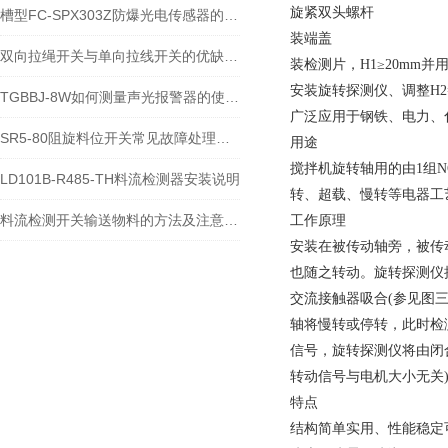
旋紧双头螺杆
槽型FC-SPX303Z防爆光电传感器的技术参数
装端盖
双向拉绳开关与单向拉线开关的优缺点是什么
装检测片，H1≥20mm并
安装旋转探测仪、调整H2=
TGBBJ-8W如何测量声光报警器的使用寿命
广泛应用于钢铁、电力、
SR5-80阻旋料位开关常见故障处理说明
用途
搅拌机旋转轴用的由1组N
LD101B-R485-TH料流检测器安装说明
转、超载、慢转等电器工
料流检测开关输送物料的方法及注意事项
工作原理
安装在被传动轴旁，被传
也随之转动。旋转探测仪
交流接触器吸合(参见图
轴将慢转或停转，此时检
信号，旋转探测仪将由闭
转动信号与电机大小无关
特点
结构简单实用、性能稳定