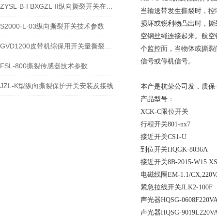
ZYSL-B-I BXGZL-II纵向撕裂开关在农业自动化领域的用法
当输送带发生撕裂时，控
损坏或锐利物凸出时，撕
S2000-L-03纵向撕裂开关技术参数
空钢丝绳连接起来。航空
GVD1200皮带机综保用开关量撕裂传感器技术参数
个监控面，当物体或撕裂
信号或停机信号。
FSL-800撕裂传感器技术参数
JZL-K型纵向撕裂保护开关安装及接线
本产是杭荣公司发，质保
产品型号：
XCK-C限位开关
行程开关801-nx7
接近开关CS1-U
到位开关HQGK-8036A
接近开关8B-2015-W15 XS
电磁线圈EM-1.1/CX,220VAC
紧急拉线开关JLK2-100F
声光器HQSG-0608F220V
声光器HQSG-9019L220V