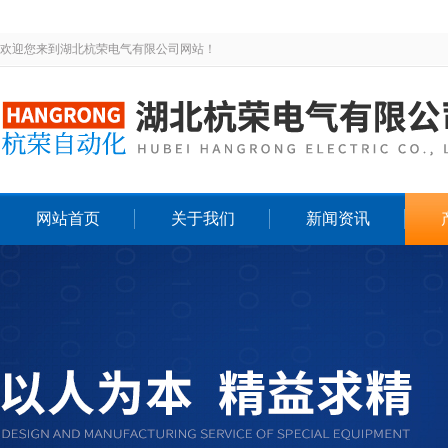
欢迎您来到湖北杭荣电气有限公司网站！
网站首页
关于我们
新闻资讯