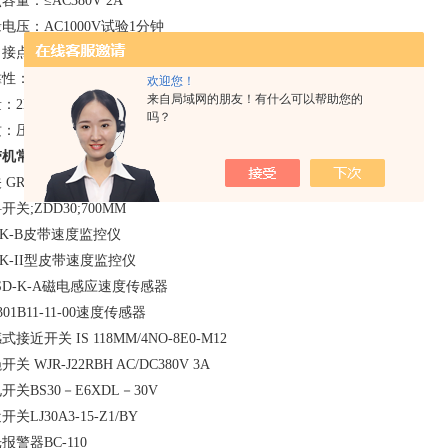
容量：≤AC380V 2A
电压：AC1000V试验1分钟
出接点数量：一开一闭一组转换接点
性：*工作1万次
欢迎您！
来自局域网的朋友！有什么可以帮助您的
：2KG
吗？
质：压铸铝、重量轻、散热，抗磨损，适应环境强。
带机常用拉绳开关
GHFLS
GR-104518/FB
开关;ZDD30;700MM
JK-B皮带速度监控仪
JK-II型皮带速度监控仪
SD-K-A磁电感应速度传感器
301B11-11-00速度传感器
式接近开关 IS 118MM/4NO-8E0-M12
关 WJR-J22RBH AC/DC380V 3A
开关BS30－E6XDL－30V
关LJ30A3-15-Z1/BY
报警器BC-110