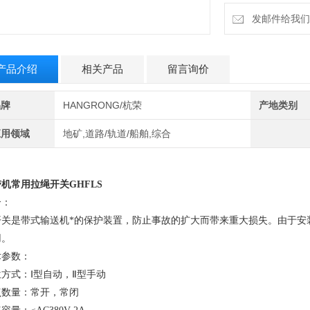
发邮件给我们：6
产品介绍
相关产品
留言询价
品牌
HANGRONG/杭荣
产地类别
应用领域
地矿,道路/轨道/船舶,综合
带机常用拉绳开关
GHFLS
介：
开关是带式输送机*的保护装置，防止事故的扩大而带来重大损失。由于安装
用。
术参数：
方式：Ⅰ型自动，Ⅱ型手动
点数量：常开，常闭