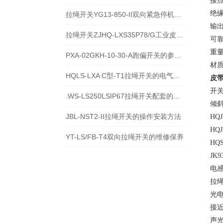
接点
绝缘
拉绳开关YG13-850-II双向紧急停机保护装置技术说明
输
拉绳开关ZJHQ-LXS35P78/G工业皮带机急停保护设备介绍
可靠
重量
PXA-02GKH-10-30-A跑偏开关的参数与特性
材
HQLS-LXA C型-T1拉绳开关的电气参数及原理
皮
开关 
.WS-LS250LSIP67拉绳开关配套的指示灯在哪
倾斜
JBL-NST2-II拉绳开关的操作安装方法
HQ
HQ
YT-LS/FB-T4双向拉绳开关的维修保养
HQ
JK9
电感
拉绳开
光电
接近开
声光