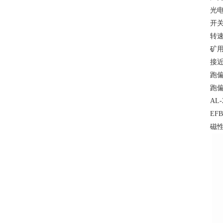
光电
开关
转速
矿用
接近
跑偏
跑偏开
AL
EF
磁性开