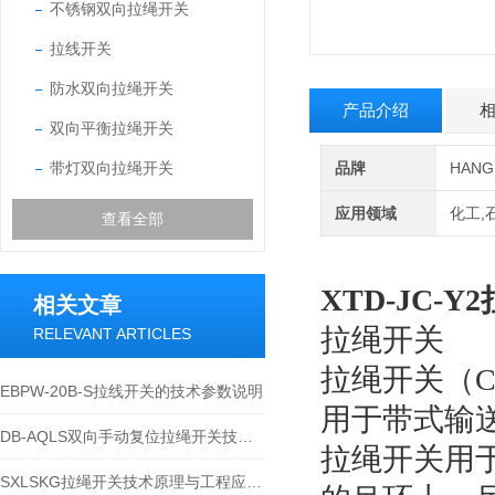
不锈钢双向拉绳开关
拉线开关
防水双向拉绳开关
产品介绍
双向平衡拉绳开关
带灯双向拉绳开关
品牌
HAN
应用领域
化工,
查看全部
XTD-JC-
相关文章
拉绳开关
RELEVANT ARTICLES
拉绳开关（Cle
EBPW-20B-S拉线开关的技术参数说明
用于带式输
DB-AQLS双向手动复位拉绳开关技术特性与应用运维说明
拉绳开关用
SXLSKG拉绳开关技术原理与工程应用说明