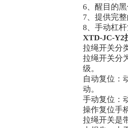
6、醒目的
7、提供完
8、手动杠
XTD-JC-
拉绳开关分
拉绳开关分
级。
自动复位：
动。
手动复位：
操作复位手
拉绳开关是