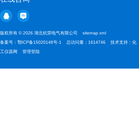
版权所有 © 2026 湖北杭荣电气有限公司
sitemap.xml
备案号：
鄂ICP备15020148号-1
总访问量：1614746 技术支持：
化
工仪器网
管理登陆