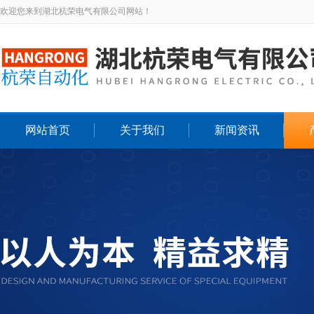
欢迎您来到湖北杭荣电气有限公司网站！
网站首页
关于我们
新闻资讯