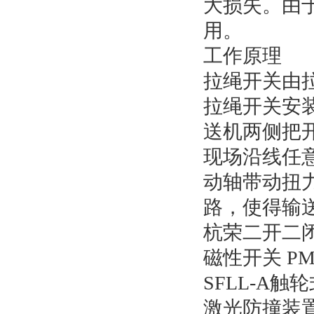
大损失。由
用。
工作原理
拉绳开关由
拉绳开关安
送机两侧把
现场沿线任
动轴带动扭
路，使得输
杭荣二开二闭
磁性开关 PMSA
SFLL-A触
激光防撞装置H