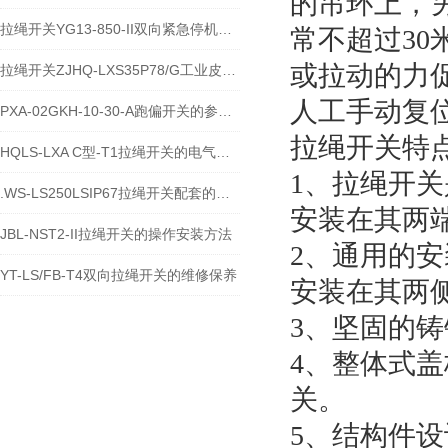
的吊环上，
拉绳开关YG13-850-II双向紧急停机保护装置技术说明
常不超过30
或拉动的力
拉绳开关ZJHQ-LXS35P78/G工业皮带机急停保护设备介绍
人工手动复
PXA-02GKH-10-30-A跑偏开关的参数与特性
拉绳开关特
HQLS-LXA C型-T1拉绳开关的电气参数及原理
1、拉绳开
.WS-LS250LSIP67拉绳开关配套的指示灯在哪
安装在其两
JBL-NST2-II拉绳开关的操作安装方法
2、通用的
YT-LS/FB-T4双向拉绳开关的维修保养
安装在其两
3、坚固的
4、整体式
关。
5、结构件