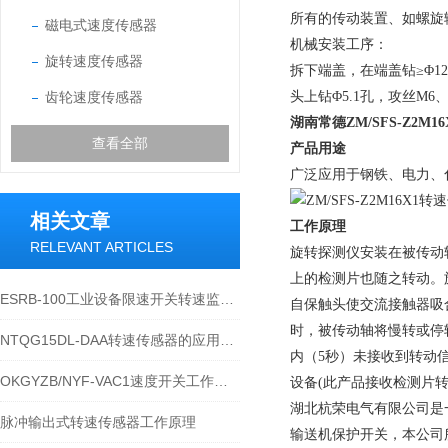
所有的传动装置、如螺旋
磁电式速度传感器
机械安装工序：
旋转速度传感器
拆下端盖，在端盖钻≥Φ1
齿轮速度传感器
头上钻Φ5.1孔，攻丝M6、深
湖南常德
ZM/SFS-Z2M
查看全部
产品用途
广泛应用于钢铁、电力、
相关文章
工作原理
RELEVANT ARTICLES
旋转探测仪安装在被传动
上的检测片也随之转动。
ESRB-100工业设备限速开关转速监测防护技术说明
自保触头使交流接触器吸
时，被传动轴将慢转或停
NTQG15DL-DAA转速传感器的应用领域有哪些
内（5秒）未接收到转动
OKGYZB/NYF-VAC1速度开关工作原理
设备(此产品接收检测片
湖北杭荣电气有限公司是
脉冲输出式转速传感器工作原理
输送机保护开关，本公司