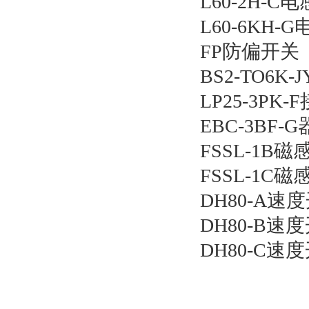
L60-2H-
L60-6KH
FP防偏开关
BS2-TO6K
LP25-3PK
EBC-3BF-G
FSSL-1B
FSSL-1C
DH80-A速
DH80-B速
DH80-C速