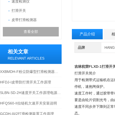
速度检测仪
打滑开关
皮带打滑检测器
查看全部
产品介绍
品牌
HAN
相关文章
RELEVANT ARTICLES
FLXD-1打滑
吉林杭荣
XXBMDH-F粉尘防爆型打滑检测器的技术手册或安装规范
打滑开关简介
用于检测带式运输机在运
HFDJ-I皮带防打滑开关工作原理
停机，速抱闸保护。
SLBN-SD-2H速度开关工作原理电源220VAC配有NO/NC触点
速度工作时，通过胶带带
要是由轮片切割光号，由
HFQS60-II拉链机欠速开关安装说明
速度不同步并下降到正常
态。
GCDH-III/2打滑检测装置工作原理