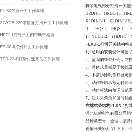
杭荣电气部分打滑开关型
PL-60欠速开关工作原理
HRDH-I、HRDH-II、HRD
XLDH-F-II、XLDH-F-II
ZGYCB-220带数显打滑开关工作原理
III、JHQS-I、JHQS-II、
HFDJ-I打滑开关倒带断带检测
1、YHDH-2、YHDH-3、YH
FLXD-1打滑开关结构特
ES-60-Ⅱ打滑开关工作原理
1、通用的安装设计可使
TER-23-P打滑失速开关工作原理
2、坚固的铸铝外壳，防
3、整体式盖板易于接线
4、不需拆除动作杆就可
5、动作杆轴承额定转速50
6、动作杆法向角调节范围
7、法向夹角为10度时触
吉林杭荣
结构FLDX-1打
湖北杭荣电气有限公司销
品种类型号，合理，坚持
跑偏开关SZL-VL-S-F 250