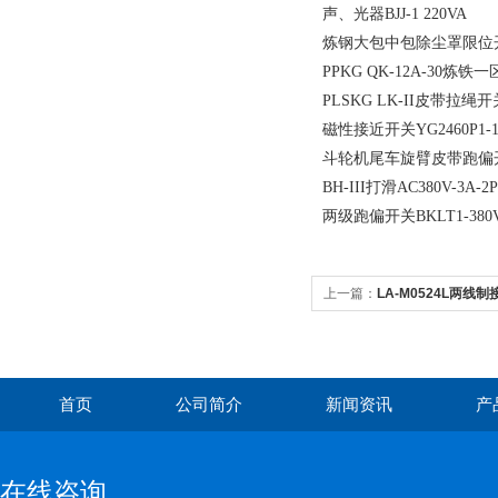
声、光器BJJ-1 220VA
炼钢大包中包除尘罩限位开关A
PPKG QK-12A-30炼
PLSKG LK-II皮带拉
磁性接近开关YG2460P1-1
斗轮机尾车旋臂皮带跑偏开
BH-III打滑AC380V-3A-2P
两级跑偏开关BKLT1-380
上一篇：
LA-M0524L两线
首页
公司简介
新闻资讯
产
在线咨询