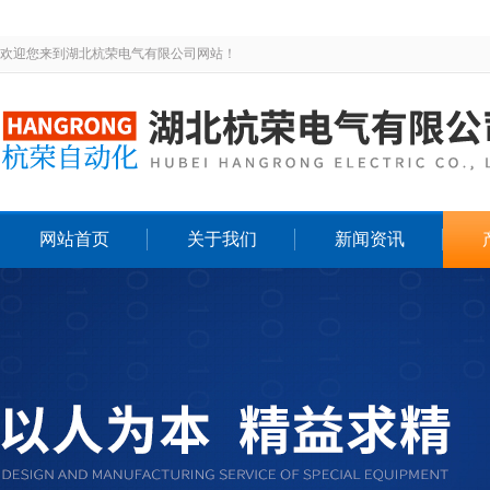
欢迎您来到湖北杭荣电气有限公司网站！
网站首页
关于我们
新闻资讯