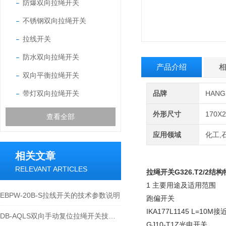
防爆双向拉绳开关
不锈钢双向拉绳开关
拉线开关
防水双向拉绳开关
产品介绍
双向平衡拉绳开关
带灯双向拉绳开关
品牌
HAN
外形尺寸
170X
查看全部
应用领域
化工,
相关文章
RELEVANT ARTICLES
拉绳开关G326.T2/2
结构
1 主要用途及适用范围
EBPW-20B-S拉线开关的技术参数说明
跑偏开关
IKA177L1145 L=10M
DB-AQLS双向手动复位拉绳开关技术特性与应用运维说明
GJ10-T1Z光电开关