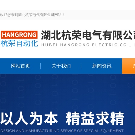
欢迎您来到湖北杭荣电气有限公司网站！
网站首页
关于我们
新闻资讯