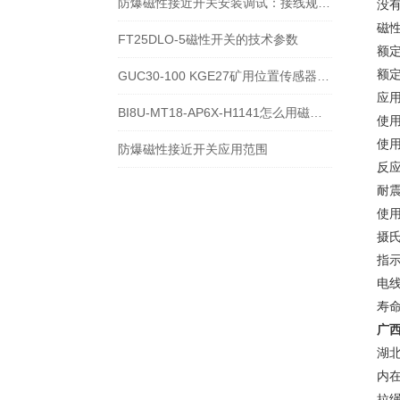
防爆磁性接近开关安装调试：接线规范、定位距离与使用注意事项
没
磁
FT25DLO-5磁性开关的技术参数
额定
额定
GUC30-100 KGE27矿用位置传感器使用寿命和电压
应用
BI8U-MT18-AP6X-H1141怎么用磁性开关控制气缸距离
使用
使用
防爆磁性接近开关应用范围
反应
耐震
使用
摄氏
指示
电线
寿命
广
湖
内
拉绳