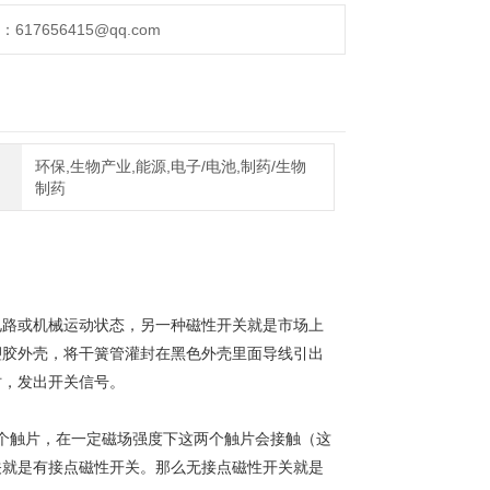
17656415@qq.com
环保,生物产业,能源,电子/电池,制药/生物
制药
电路或机械运动状态，另一种磁性开关就是市场上
塑胶外壳，将干簧管灌封在黑色外壳里面导线引出
时，发出开关信号。
个触片，在一定磁场强度下这两个触片会接触（这
关就是有接点磁性开关。那么无接点磁性开关就是