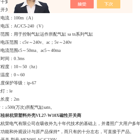
有干簧管，内部是由磁敏电阻和电路组成的磁性开关。
性开关的技术参数
电流：100m（A）
电压：AC/C5-240（V）
范围：用于控制气缸运作所配气缸 sa tn系列气缸
电压范围：c5v～240v、ac；5v～240v
电流范围c5～50ma、ac5～40ma
时间：0.3ms
程度：10～50（hz）
温度：0～60
度保护等级：ip-67
灯：le
长度：2m
：≥500(万次)所配气缸satn。
西桂林杭荣
塑料外壳VL27-W10X磁性开关
商
北杭荣电气有限公司在吸收外九十年代技术的基础上，并遵照广大用户多
在功能和外观设计与原产品保持*，而只有的十分左右，可直接于产品。
开关 型号:HEN005 AC/C220V