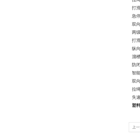
打滑开
急停
双向
两级
打滑
纵向
溜槽
防闭
智能
双向
拉绳
失速
塑料
上一