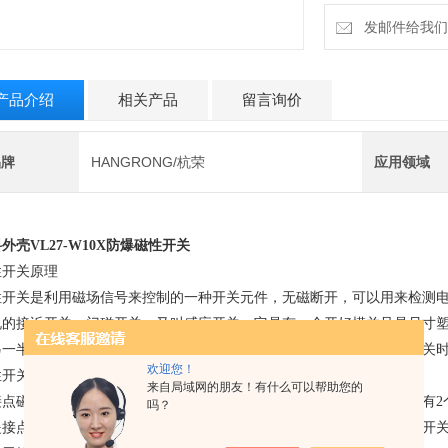
发邮件给我们：6
产品介绍
相关产品
留言询价
品牌
HANGRONG/杭荣
应用领域
外壳VL27-W10X防爆磁性开关
性开关原理
性开关是利用磁场信号来控制的一种开关元件，无磁断开，可以用来检测
说的接近开关、门磁开关、又叫感应开关，它是有一个开好模并且是尺寸
另一半带有磁铁的塑料外壳固定在另一端当这个磁铁靠近带有导线的开关
欢迎您！
性开关有接点和无接点的区别：
来自局域网的朋友！有什么可以帮助您的
接点磁性开关就是开关内有一个干簧管（舌簧管）开关，这个干簧管内有2
吗？
是接点），磁场变弱或消失后这两个触片又分开，这种有干簧管的磁性开