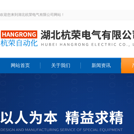
欢迎您来到湖北杭荣电气有限公司网站！
网站首页
关于我们
新闻资讯