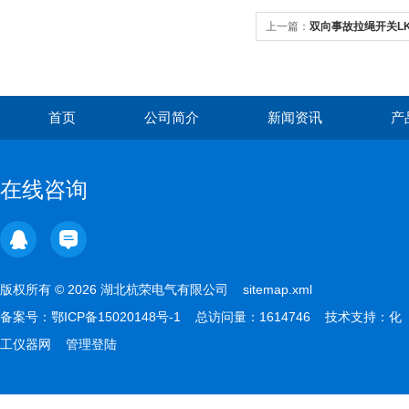
上一篇：
双向事故拉绳开关LKS
首页
公司简介
新闻资讯
产
在线咨询
版权所有 © 2026 湖北杭荣电气有限公司
sitemap.xml
备案号：
鄂ICP备15020148号-1
总访问量：1614746 技术支持：
化
工仪器网
管理登陆