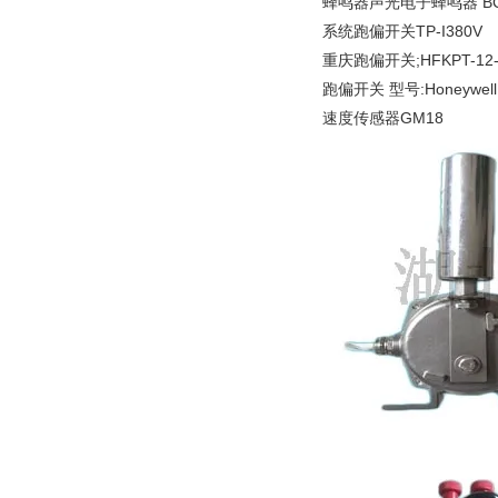
蜂鸣器声光电子蜂鸣器 BC
系统跑偏开关TP-I380V
重庆跑偏开关;HFKPT-12-
跑偏开关 型号:Honeywell S
速度传感器GM18