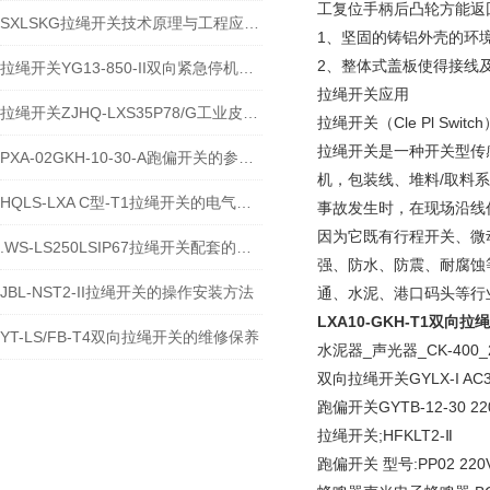
工复位手柄后凸轮方能返
SXLSKG拉绳开关技术原理与工程应用说明
1、坚固的铸铝外壳的
2、整体式盖板使得接线
拉绳开关YG13-850-II双向紧急停机保护装置技术说明
拉绳开关应用
拉绳开关ZJHQ-LXS35P78/G工业皮带机急停保护设备介绍
拉绳开关（Cle Pl Sw
拉绳开关是一种开关型传
PXA-02GKH-10-30-A跑偏开关的参数与特性
机，包装线、堆料/取料
HQLS-LXA C型-T1拉绳开关的电气参数及原理
事故发生时，在现场沿线
因为它既有行程开关、微
.WS-LS250LSIP67拉绳开关配套的指示灯在哪
强、防水、防震、耐腐蚀
JBL-NST2-II拉绳开关的操作安装方法
通、水泥、港口码头等行
LXA10-GKH-T1双向
YT-LS/FB-T4双向拉绳开关的维修保养
水泥器_声光器_CK-400_2
双向拉绳开关GYLX-I AC3
跑偏开关GYTB-12-30 220
拉绳开关;HFKLT2-Ⅱ
跑偏开关 型号:PP02 220V