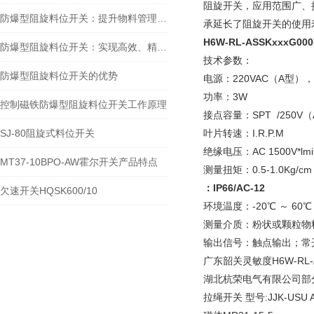
阻旋开关，应用范围广、操
防爆型阻旋料位开关：提升物料管理水平的安全保障
承延长了阻旋开关的使用
H6W-RL-ASSKxxxG
防爆型阻旋料位开关：实现高效、精准的料位控制
技术参数：
防爆型阻旋料位开关的优势
电源：220VAC（A型），1
功率：3W
控制磁铁防爆型阻旋料位开关工作原理
接点容量：SPT /250V（
SJ-80阻旋式料位开关
叶片转速：I.R.P.M
绝缘电压：AC 1500V*lmi
MT37-10BPO-AW霍尔开关产品特点
测量扭矩：0.5-1.0Kg/cm
：IP66/AC-12
欠速开关HQSK600/10
环境温度：-20℃ ～ 60℃
测量介质：粉状或颗粒物
输出信号：触点输出；常
广东韶关灵敏度H6W-RL-
湖北杭荣电气有限公司部
拉绳开关 型号:JJK-USU A