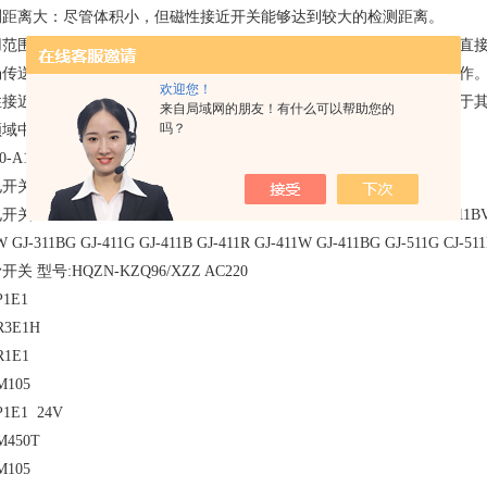
检测距离大‌：尽管体积小，但磁性接近开关能够达到较大的检测距离。
适用范围广‌：由于磁场能通过很多非磁性物体，触发过程不需要目标物体直
场传送至远距离。这使得磁性接近开关在高温等恶劣环境下也能正常工作
欢迎您！
性接近开关的应用领域包括工业自动化、机器人技术、安全检测等。由于
来自局域网的朋友！有什么可以帮助您的
吗？
领域中得到了广泛应用。
80-A100K接近开关圆盘式
开关 GJ12受光 光电开关 GJ12感光
关 GJ-612R GJ-612BG GJ-211G GJ-211B GJ-211BG GJ-211GVA GJ-211BVA
W GJ-311BG GJ-411G GJ-411B GJ-411R GJ-411W GJ-411BG GJ-511G CJ-511
开关 型号:HQZN-KZQ96/XZZ AC220
P1E1
R3E1H
R1E1
M105
P1E1 24V
M450T
M105