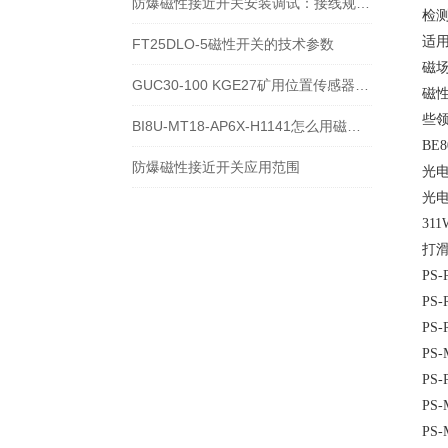
防爆磁性接近开关安装调试：接线规范、定位距离与使用注意事项
‌
‌
FT25DLO-5磁性开关的技术参数
磁
GUC30-100 KGE27矿用位置传感器使用寿命和电压
磁
些
BI8U-MT18-AP6X-H1141怎么用磁性开关控制气缸距离
BE
防爆磁性接近开关应用范围
光电
光电开
311
打滑
PS-
PS-
PS-
PS-
PS-
PS-
PS-