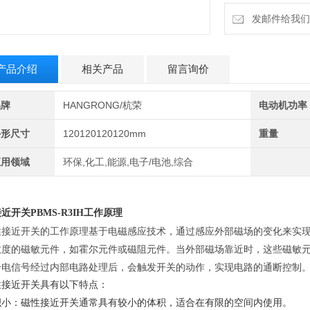
发邮件给我们：6
产品介绍
相关产品
留言询价
品牌
HANGRONG/杭荣
电动机功率
外形尺寸
120120120120mm
重量
应用领域
环保,化工,能源,电子/电池,综合
近开关PBMS-R3IH工作原理
磁性接近开关的工作原理基于电磁感应技术，通过感应外部磁场的变化来实现
敏度的磁敏元件，如霍尔元件或磁阻元件。当外部磁场靠近时，这些磁敏
个电信号经过内部电路处理后，会触发开关的动作，实现电路的通断控制。
性接近开关具有以下特点：
体积小‌：磁性接近开关通常具有较小的体积，适合在有限的空间内使用。