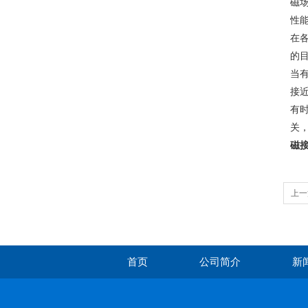
磁
性
在
的
当
接
有
关
磁接
上一
首页
公司简介
新