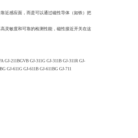
接靠近感应面，而是可以通过磁性导体（如铁）把
。
其高灵敏度和可靠的检测性能，磁性接近开关在这
 GJ-211BGVB GJ-311G GJ-311B GJ-311R GJ-
BG GJ-611G GJ-611B GJ-611BG GJ-711