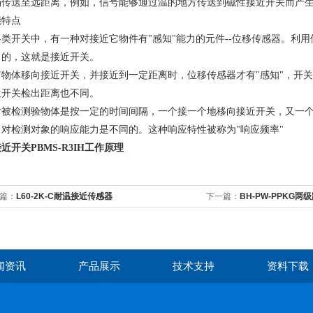
场传送至远距离，例如，信号能够通过温的地方传送到磁性接近开关而产
能特点
各类开关中，有一种对接近它物件有"感知"能力的元件--位移传感器。利
目的，这就是接近开关。
有物体移向接近开关，并接近到一定距离时，位移传感器才有"感知"，开关
近开关检出距离也不同。
时被检测验物体是按一定的时间间隔，一个接一个地移向接近开关，又一
，对检测对象的响应能力是不同的。这种响应特性被称为"响应频率"
近开关PBMS-R3IH工作原理
篇：
L60-2K-C耐温接近传感器
下一篇：
BH-PW-PPKG两
闻资讯
产品展示
技术支持
资料下载