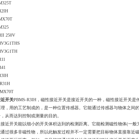
M325T
R2IH
MX70T
M325
RII 250V
RV3G1THS
RV3G1TH
R11
R41
R3IH
R31H
-MX70T
接近开关
PBMS-R3IH，磁性接近开关是接近开关的一种，磁性接近开关
原理，用的工艺制成的，是一种位置传感器。它能通过传感器与物体之间
号，从而达到控制或测量的目的。
性接近开关能以细小的开关体积达到的检测距离。它能检测磁性物体(一般为
能通过很多非磁性物，所以此触发过程并不一定需要把目标物体直接靠近磁