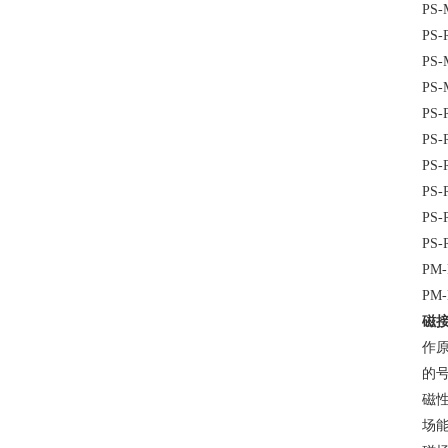
PS-
PS-
PS-
PS-
PS-
PS-
PS-
PS-
PS-
PS-
PM-
PM
磁
作
的
磁
场