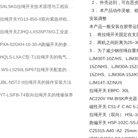
2． 外壳达到，可在恶
SXLSKG拉绳开关技术原理与工程应用说明
3． 本产品动作灵敏、
安装调整
拉绳开关YG13-850-II双向紧急停机保护装置技术说明
本产品一般安装在胶带运
拉绳开关ZJHQ-LXS35P78/G工业皮带机急停保护设备介绍
1． 将拉绳开关固定在支
2． 两机之间距离为25
PXA-02GKH-10-30-A跑偏开关的参数与特性
3． 为了减少钢丝绳自
HQLS-LXA C型-T1拉绳开关的电气参数及原理
LJM30T-10Z/HS、LJM3
15Z/NHS、LJM30A-15Z
.WS-LS250LSIP67拉绳开关配套的指示灯在哪
15Z/HS、LJM30A-15J/
JBL-NST2-II拉绳开关的操作安装方法
LJM14T-3Z/NUS
拉绳开关:EBPC- 30L
YT-LS/FB-T4双向拉绳开关的维修保养
AC220V YM-BISK声光器
磁性开关 CS1-F C AC 5-
拉绳开关（双向） HSL-102C
跑偏开关 HSP-102C-SS A
C25315-A40 -A2 2