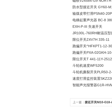
磁铁V24584-G9 NORTH 
防水型接近开关 GY60-M
输煤皮带打滑PSN40-20P
电梯起重声光器 BC-8 38
EXH-P-III 失速开关
JR100L-760RH耐温压
限位开关Z4V7H 335-11
跑偏开关^HFKPT1-12-3
跑偏开关PXA-02GKH-10-
限位开关T 441-11Y-2512
斗轮机速度WF5200
斗轮机撕裂开关PLR50-2
速度打滑监控装置SKZ22
智能声光报警器G1R-HV
上一篇：
接近开关NI10-G18-