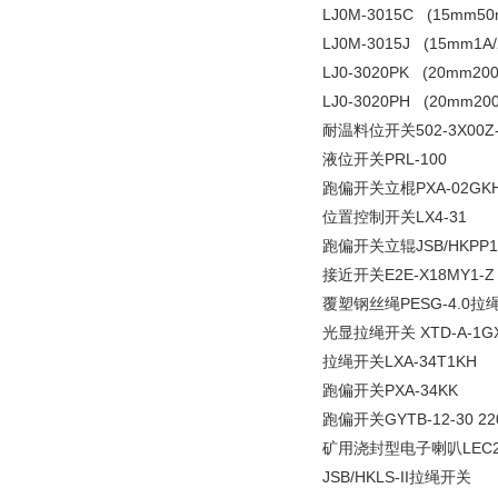
LJ0M-3015C (15m
LJ0M-3015J (15mm
LJ0-3020PK (20mm2
LJ0-3020PH (20mm2
耐温料位开关502-3X00Z
液位开关PRL-100
跑偏开关立棍PXA-02GKH-
位置控制开关LX4-31
跑偏开关立辊JSB/HKPP12
接近开关E2E-X18MY1-Z
覆塑钢丝绳PESG-4.0拉
光显拉绳开关 XTD-A-1G
拉绳开关LXA-34T1KH
跑偏开关PXA-34KK
跑偏开关GYTB-12-30 220
矿用浇封型电子喇叭LEC2-
JSB/HKLS-II拉绳开关