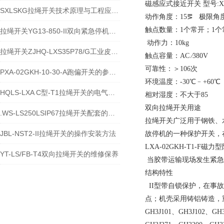
磁感应式接近开关 型号:XS2M
SXLSKG拉绳开关技术原理与工程应用说明
动作角度：15⪚ 极限角度
触点数量：1个
拉绳开关YG13-850-II双向紧急停机保护装置技术说明
动作力：10kg
拉绳开关ZJHQ-LXS35P78/G工业皮带机急停保护设备介绍
触点容量：AC
可靠性：＞
PXA-02GKH-10-30-A跑偏开关的参数与特性
环境温度：-30℃﹣+60℃
HQLS-LXA C型-T1拉绳开关的电气参数及原理
相对湿度：不大于85
双向拉绳开关
.WS-LS250LSIP67拉绳开关配套的指示灯在哪
拉绳开关广泛用于钢铁、
JBL-NST2-II拉绳开关的操作安装方法
故停机的一种保护开关，
LXA-02GKH-
YT-LS/FB-T4双向拉绳开关的维修保养
当胶带运输现场发生紧急
结构特性
II型带自锁保护，在事
点；机壳采用铸铝铸造，
GH3J101、GH3J102、GH