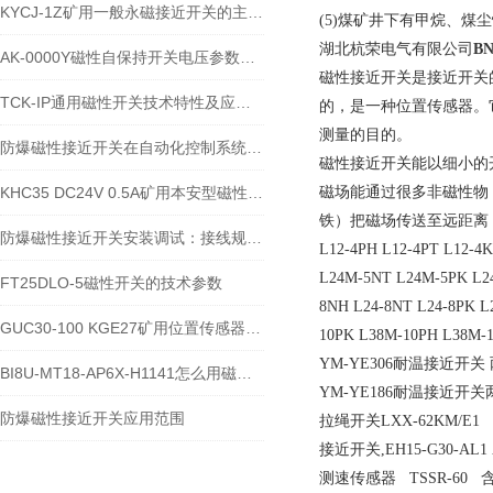
KYCJ-1Z矿用一般永磁接近开关的主要技术参数
(5)煤矿井下有甲烷、
湖北杭荣电气有限公司
B
AK-0000Y磁性自保持开关电压参数AC/DC350V
磁性接近开关是接近开关
TCK-IP通用磁性开关技术特性及应用说明
的，是一种位置传感器。
测量的目的。
防爆磁性接近开关在自动化控制系统中的应用优势
磁性接近开关能以细小的
KHC35 DC24V 0.5A矿用本安型磁性接近开关在机械上怎么固定安装
磁场能通过很多非磁性物
铁）把磁场传送至远距离
防爆磁性接近开关安装调试：接线规范、定位距离与使用注意事项
L12-4PH L12-4PT L12-
L24M-5NT L24M-5PK L2
FT25DLO-5磁性开关的技术参数
8NH L24-8NT L24-8PK L
GUC30-100 KGE27矿用位置传感器使用寿命和电压
10PK L38M-10PH L38M-
YM-YE306耐温接近开关 
BI8U-MT18-AP6X-H1141怎么用磁性开关控制气缸距离
YM-YE186耐温接近开关两
防爆磁性接近开关应用范围
拉绳开关LXX-62KM/E1
接近开关,EH15-G30-AL1 
测速传感器 TSSR-60