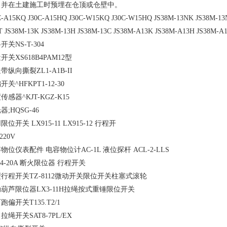
，并在土建施工时预埋在仓顶或仓壁中。
C-A15KQ J30C-A15HQ J30C-W15KQ J30C-W15HQ JS38M-13NK JS38M-13
T JS38M-13K JS38M-13H JS38M-13C JS38M-A13K JS38M-A13H JS38M-
开关NS-T-304
开关XS618B4PAM12型
带纵向撕裂ZL1-A1B-II
开关^HFKPT1-12-30
传感器^KJT-KGZ-K15
器;HQSG-46
限位开关 LX915-11 LX915-12 行程开
-220V
物位仪表配件 电容物位计AC-1L 液位探杆 ACL-2-LLS
44-20A 断火限位器 行程开关
行程开关TZ-8112微动开关限位开关柱塞式滚轮
葫芦限位器LX3-11H拉绳按式重锤限位开关
跑偏开关T135.T2/1
拉绳开关SAT8-7PL/EX