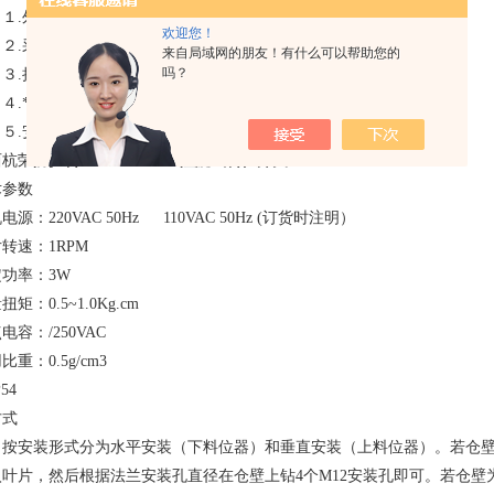
.外壳全密闭性，有防水防尘性能。
欢迎您！
.采用全密封轴承，外加油封，可防止粉尘 沿传动轴渗入。
来自局域网的朋友！有什么可以帮助您的
吗？
.拉力弹簧可调，可适应各种容重物料的测量。
.*的离合器设计，有过载保护功能。
.安装简单，且不必从仓壁上拆下，即可检查、 更换内部零件。
西杭荣
防挂料JY-ATN510AO阻旋式料位开关
术参数
电源：220VAC 50Hz 110VAC 50Hz (订货时注明）
转速：1RPM
功率：3W
扭矩：0.5~1.0Kg.cm
电容：/250VAC
比重：0.5g/cm3
54
方式
安装形式分为水平安装（下料位器）和垂直安装（上料位器）。若仓壁由钢
入叶片，然后根据法兰安装孔直径在仓壁上钻4个M12安装孔即可。若仓壁