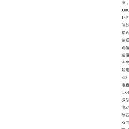
座
J30
13P
倾斜
接近
输送
跑偏
速度
声光
船用
SJ2
电容
LX
微型
电动
陕西
双向