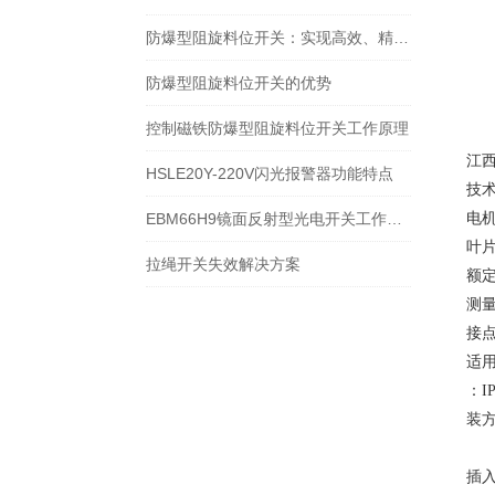
１
防爆型阻旋料位开关：实现高效、精准的料位控制
２
３
防爆型阻旋料位开关的优势
４
控制磁铁防爆型阻旋料位开关工作原理
５
江
HSLE20Y-220V闪光报警器功能特点
技
EBM66H9镜面反射型光电开关工作原理
电机
叶片
拉绳开关失效解决方案
额定
测量
接点
适用
：IP
装
按
插