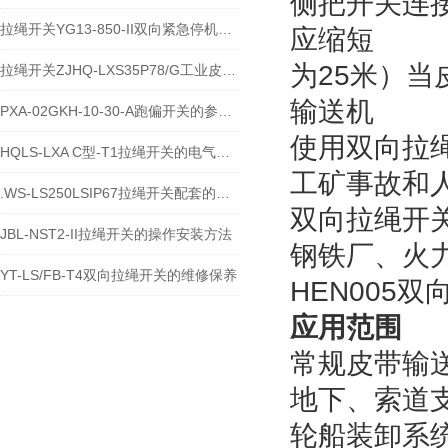
侧把开关连
拉绳开关YG13-850-II双向紧急停机保护装置技术说明
应缩短
为25米）
拉绳开关ZJHQ-LXS35P78/G工业皮带机急停保护设备介绍
输送机
PXA-02GKH-10-30-A跑偏开关的参数与特性
使用双向拉
HQLS-LXA C型-T1拉绳开关的电气参数及原理
工矿事故和
.WS-LS250LSIP67拉绳开关配套的指示灯在哪
双向拉绳开
JBL-NST2-II拉绳开关的操作安装方法
钢铁厂、火
YT-LS/FB-T4双向拉绳开关的维修保养
HEN005
应用范围
常规皮带输
地下、索道
轮船装卸系