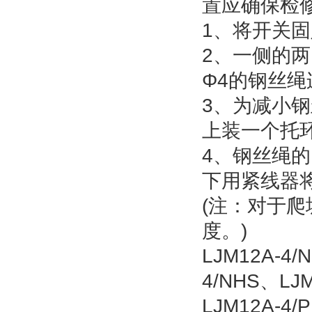
置应确保检
1、将开关
2、一侧的
Φ4的钢丝
3、为减小
上装一个托
4、钢丝绳的
下用紧线器
(注：对于
度。)
LJM12A-4/
4/NHS、LJM
LJM12A-4/