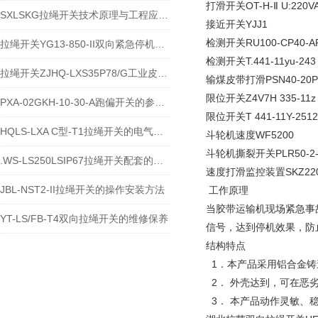
打滑开关OT-H-Ⅱ U:220VA
SXLSKG拉绳开关技术原理与工程应用说明
接近开关YJJ1
检测开关RU100-CP40-A
拉绳开关YG13-850-II双向紧急停机保护装置技术说明
检测开关T.441-11yu-24
拉绳开关ZJHQ-LXS35P78/G工业皮带机急停保护设备介绍
输煤皮带打滑PSN40-20P
限位开关Z4V7H 335-11z
PXA-02GKH-10-30-A跑偏开关的参数与特性
限位开关T 441-11Y-2512
HQLS-LXA C型-T1拉绳开关的电气参数及原理
斗轮机速度WF5200
斗轮机撕裂开关PLR50-2
.WS-LS250LSIP67拉绳开关配套的指示灯在哪
速度打滑监控装置SKZ22
JBL-NST2-II拉绳开关的操作安装方法
工作原理
当胶带运输机现场紧急事
YT-LS/FB-T4双向拉绳开关的维修保养
信号，达到停机效果，防
结构特点
1．本产品采用铝合金铸
2． 外壳达到，可在恶
3． 本产品动作灵敏、